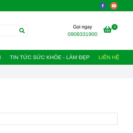
Gọi ngay
0
0908331900
I
TIN TỨC SỨC KHỎE - LÀM ĐẸP
LIÊN HỆ