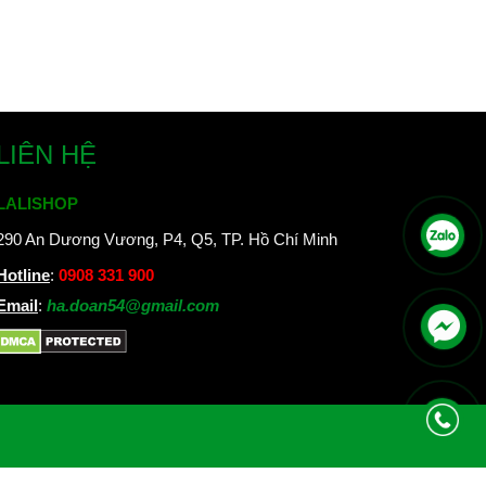
LIÊN HỆ
LALISHOP
290 An Dương Vương, P4, Q5, TP. Hồ Chí Minh
Hotline
:
0908 331 900
Email
:
ha.doan54@gmail.com