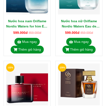
Nước hoa nam Oriflame
Nước hoa nữ Oriflame
Nordic Waters for him Eau
Nordic Waters Eau de
de Parfum 75ml
Parfum 50ml
599.000đ
599.000đ
859.000đ
859.000đ
Mua ngay
Mua ngay
Thêm giỏ hàng
Thêm giỏ hàng
-33%
-29%