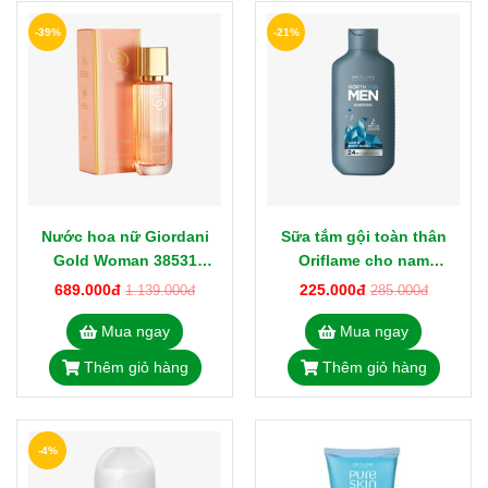
-39%
-21%
Nước hoa nữ Giordani
Sữa tắm gội toàn thân
Gold Woman 38531
Oriflame cho nam
Oriflame Eau de Parfum
Subzero 35878 North for
689.000đ
225.000đ
1.139.000đ
285.000đ
50ml
Men 250ml
Mua ngay
Mua ngay
Thêm giỏ hàng
Thêm giỏ hàng
-4%