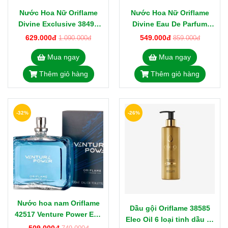
Nước Hoa Nữ Oriflame
Nước Hoa Nữ Oriflame
Divine Exclusive 38498
Divine Eau De Parfum
Eau De Parfum 50ml
38497 Thụy Điển
629.000đ
549.000đ
1.090.000đ
859.000đ
Mua ngay
Mua ngay
Thêm giỏ hàng
Thêm giỏ hàng
-32%
-26%
Nước hoa nam Oriflame
Dầu gội Oriflame 38585
42517 Venture Power Eau
Eleo Oil 6 loại tinh dầu từ
De Toilette