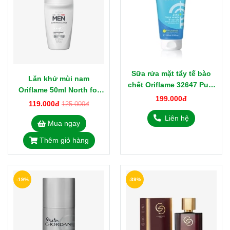
Sữa rửa mặt tẩy tế bào
Lăn khử mùi nam
chết Oriflame 32647 Pure
Oriflame 50ml North for
Skin cho dầu
199.000đ
Men 43927
119.000đ
125.000đ
Liên hệ
Mua ngay
Thêm giỏ hàng
-19%
-39%