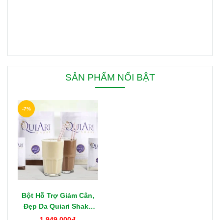
SẢN PHẨM NỔI BẬT
-7%
Bột Hỗ Trợ Giảm Cân,
Đẹp Da Quiari Shake
1000g Mỹ
1.949.000đ