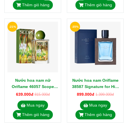
Thêm giỏ hàng
Thêm giỏ hàng
-21%
-35%
Nước hoa nam nữ
Nước hoa nam Oriflame
Oriflame 46057 Scope
38587 Signature for Him
Earth Wonder Eau de
Parfum 75ml
639.000đ
899.000đ
815.000đ
1.399.000đ
Toilette 50ml
Mua ngay
Mua ngay
Thêm giỏ hàng
Thêm giỏ hàng