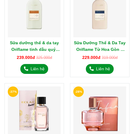
Sữa dưỡng thể & da tay
Sữa Dưỡng Thể & Da Tay
Oriflame tinh dầu quýt
Oriflame Từ Hoa Gòn &
xanh & hoa cam tươi
Tinh Dầu Bạch Đậu Khấu
239.000đ
229.000đ
325.000đ
319.000đ
Essense&Co 35834 300ml
Essense&Co 300ml
Liên hệ
Liên hệ
-37%
-28%