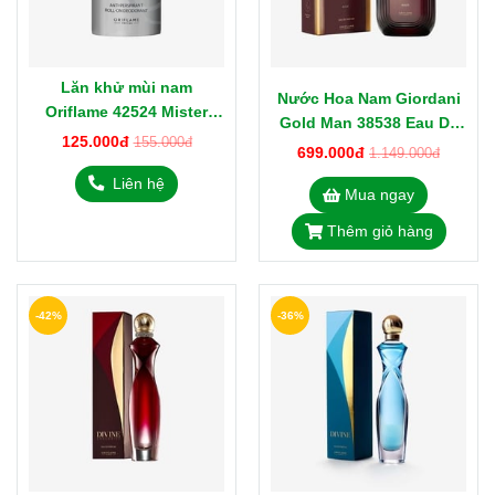
Lăn khử mùi nam
Nước Hoa Nam Giordani
Oriflame 42524 Mister
Gold Man 38538 Eau De
Giordani 50ml
125.000đ
155.000đ
Parfum Thụy Điển 75ml
699.000đ
1.149.000đ
Liên hệ
Mua ngay
Thêm giỏ hàng
-42%
-36%