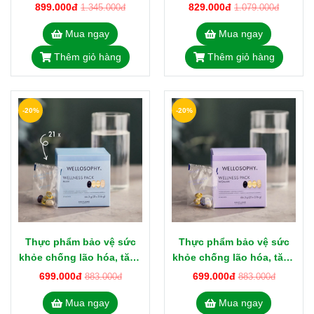
Parfum 50ml
tăng đề kháng, chống lão
899.000đ
829.000đ
1.345.000đ
1.079.000đ
hóa vị vani 525g
Mua ngay
Mua ngay
Thêm giỏ hàng
Thêm giỏ hàng
-20%
-20%
Thực phẩm bảo vệ sức
Thực phẩm bảo vệ sức
khỏe chống lão hóa, tăng
khỏe chống lão hóa, tăng
đề kháng cho nam
đề kháng cho nữ
699.000đ
699.000đ
883.000đ
883.000đ
WELLOSOPHY Wellness
WELLOSOPHY Wellness
Mua ngay
Mua ngay
Pack Man 38836
Pack Woman 38838