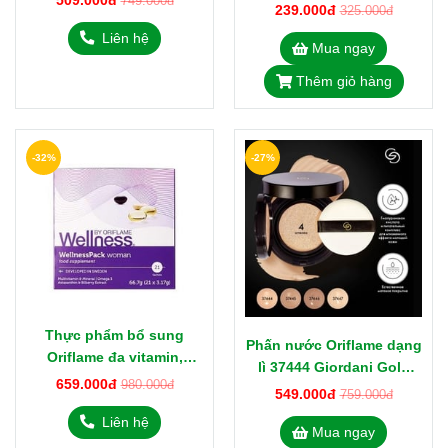
509.000đ
749.000đ
Thụy Điển
239.000đ
325.000đ
Liên hệ
Mua ngay
Thêm giỏ hàng
-32%
-27%
Thực phẩm bổ sung
Phấn nước Oriflame dạng
Oriflame đa vitamin,
lì 37444 Giordani Gold
chống lão hóa cho nữ
659.000đ
980.000đ
Divine Touch
549.000đ
759.000đ
WellnessPack woman
Liên hệ
29696
Mua ngay