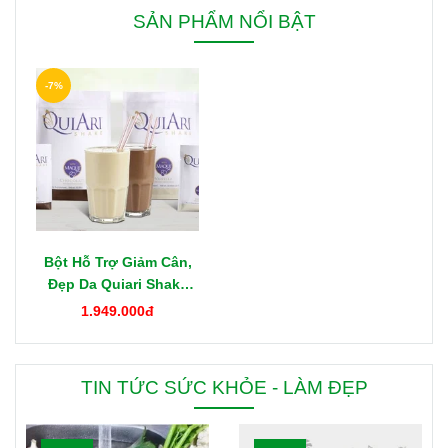
SẢN PHẨM NỔI BẬT
-7%
Bột Hỗ Trợ Giảm Cân,
Đẹp Da Quiari Shake
1000g Mỹ
1.949.000đ
TIN TỨC SỨC KHỎE - LÀM ĐẸP