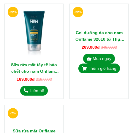
-22%
-22%
Gel dưỡng da cho nam
Oriflame 32010 từ Thụy
Điển
269.000đ
349.000đ
Mua ngay
Sữa rửa mặt tẩy tế bào
Thêm giỏ hàng
chết cho nam Oriflame
32008 từ Thụy Điển
169.000đ
219.000đ
Liên hệ
-7%
Sữa rửa mặt Oriflame