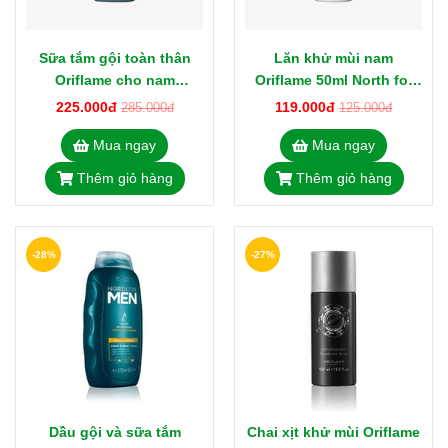
Sữa tắm gội toàn thân
Lăn khử mùi nam
Oriflame cho nam
Oriflame 50ml North for
Subzero 35878 North for
Men 43927
225.000đ
119.000đ
285.000đ
125.000đ
Men 250ml
Mua ngay
Mua ngay
Thêm giỏ hàng
Thêm giỏ hàng
-28%
-27%
Dầu gội và sữa tắm
Chai xịt khử mùi Oriflame