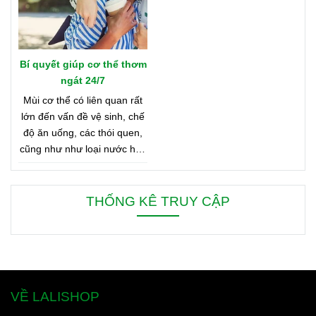
Bí quyết giúp cơ thể thơm
ngát 24/7
Mùi cơ thể có liên quan rất
lớn đến vấn đề vệ sinh, chế
độ ăn uống, các thói quen,
cũng như như loại nước hoa
bạn đang dùng. Bên dưới là
8 mẹo nhỏ giúp bạn duy trì
cơ thể thơm ngát từ sáng
THỐNG KÊ TRUY CẬP
đến tối, từ đầu đến chân.
VỀ LALISHOP