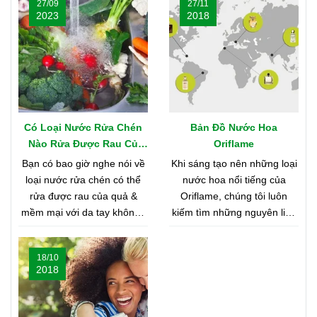
27/09
27/11
2023
2018
Có Loại Nước Rửa Chén
Bản Đồ Nước Hoa
Nào Rửa Được Rau Củ
Oriflame
Quả & Mềm Mại Với Da
Bạn có bao giờ nghe nói về
Khi sáng tạo nên những loại
Tay?
loại nước rửa chén có thể
nước hoa nổi tiếng của
rửa được rau của quả &
Oriflame, chúng tôi luôn
mềm mại với da tay không?
kiếm tìm những nguyên liệu
Nghe có vẻ khó tin, nhưng
chất lượng nhất từ khắp nơi
bạn hãy cùng shop tìm hiểu
trên thế giới. Bạn tò mò
18/10
nhé
muốn biết đó là những nơi
2018
nào? Vậy hãy cùng tìm hiểu
Bản Đồ Nước Hoa của
Oriflame nhé!