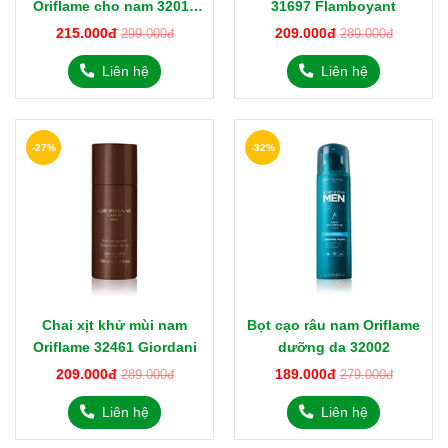
Oriflame cho nam 32011
31697 Flamboyant
North for Men
215.000đ
209.000đ
299.000đ
289.000đ
Liên hệ
Liên hệ
-27%
-32%
Chai xịt khử mùi nam
Bọt cạo râu nam Oriflame
Oriflame 32461 Giordani
dưỡng da 32002
209.000đ
189.000đ
289.000đ
279.000đ
Liên hệ
Liên hệ