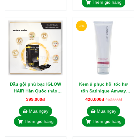
Thêm giỏ hàng
-9%
Dầu gội phủ bạc IGLOW
Kem ủ phục hồi tóc hư
HAIR Hàn Quốc thảo
tổn Satinique Amway
dược, không Amoniac
240g
399.000đ
420.000đ
462.000đ
Mua ngay
Mua ngay
Thêm giỏ hàng
Thêm giỏ hàng