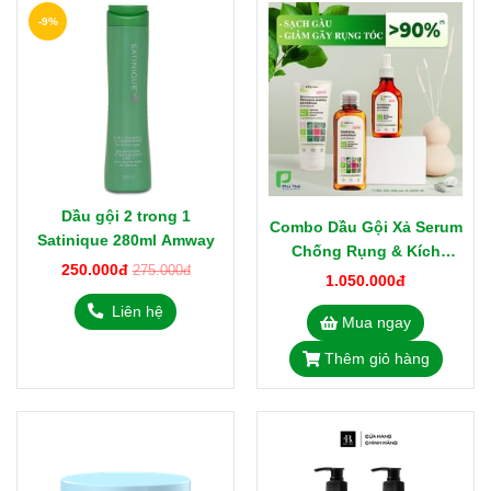
-9%
Dầu gội 2 trong 1
Combo Dầu Gội Xả Serum
Satinique 280ml Amway
Chống Rụng & Kích
250.000đ
275.000đ
Thích Mọc Tóc Chiết Xuất
1.050.000đ
Cây Ngưu Bàng Elfa
Liên hệ
Mua ngay
Pharm 500ml Nhập Ba
Lan
Thêm giỏ hàng