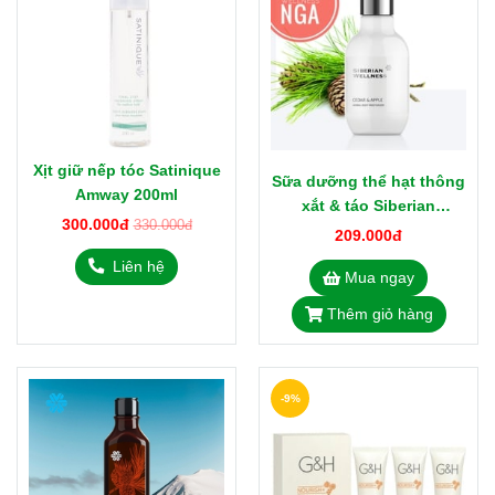
Xịt giữ nếp tóc Satinique
Sữa dưỡng thể hạt thông
Amway 200ml
xắt & táo Siberian
300.000đ
330.000đ
Wellness 250ml 410018 từ
209.000đ
Nga
Liên hệ
Mua ngay
Thêm giỏ hàng
-9%