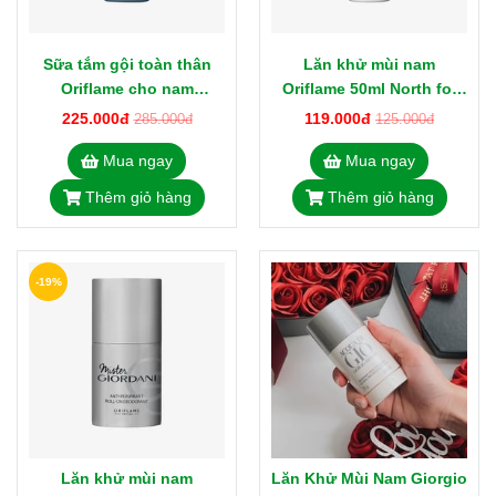
Sữa tắm gội toàn thân
Lăn khử mùi nam
Oriflame cho nam
Oriflame 50ml North for
Subzero 35878 North for
Men 43927
225.000đ
119.000đ
285.000đ
125.000đ
Men 250ml
Mua ngay
Mua ngay
Thêm giỏ hàng
Thêm giỏ hàng
-19%
Lăn khử mùi nam
Lăn Khử Mùi Nam Giorgio