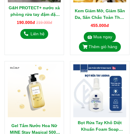
G&H PROTECT+ nước xà
Kem Giảm Mỡ, Giảm Sần
phòng rửa tay đậm đặc
Da, Săn Chắc Toàn Thân
Amway
190.000đ
219.000đ
Experalta Platinum The
455.000đ
Body Lab Thảo Dược Từ
Liên hệ
Mua ngay
Nga 150ml
Thêm giỏ hàng
Bọt Rửa Tay Khô Diệt
Gel Tắm Nước Hoa Nữ
Khuẩn Foam Soap
MINE Stay Magical 500g