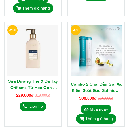
Thêm giỏ hàng
-28%
-8%
Sữa Dưỡng Thể & Da Tay
Combo 2 Chai Dầu Gội Xả
Oriflame Từ Hoa Gòn &
Kiểm Soát Gàu Satinique
Tinh Dầu Bạch Đậu Khấu
229.000đ
319.000đ
280ml/chai
506.000đ
556.000đ
Essense&Co 300ml
Liên hệ
Mua ngay
Thêm giỏ hàng