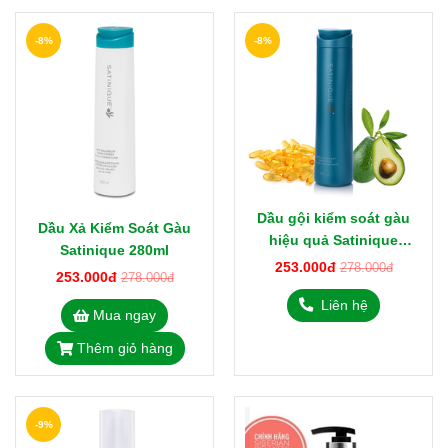
-8%
-8%
Dầu gội kiểm soát gàu
Dầu Xả Kiểm Soát Gàu
hiệu quả Satinique
Satinique 280ml
Amway 280ml
253.000đ
278.000đ
253.000đ
278.000đ
Liên hệ
Mua ngay
Thêm giỏ hàng
-9%