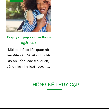
nào? Vậy hãy cùng tìm hiểu
Bản Đồ Nước Hoa của
Oriflame nhé!
Bí quyết giúp cơ thể thơm
ngát 24/7
Mùi cơ thể có liên quan rất
lớn đến vấn đề vệ sinh, chế
độ ăn uống, các thói quen,
cũng như như loại nước hoa
bạn đang dùng. Bên dưới là
8 mẹo nhỏ giúp bạn duy trì
cơ thể thơm ngát từ sáng
THỐNG KÊ TRUY CẬP
đến tối, từ đầu đến chân.