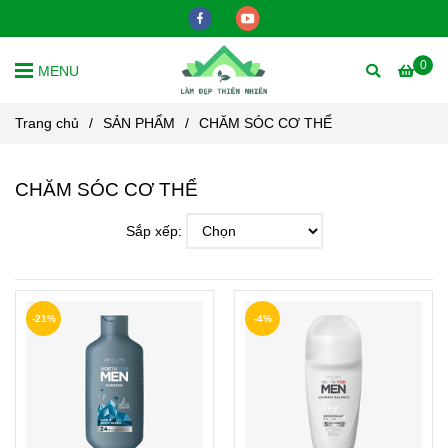
0
MENU
Trang chủ
/
SẢN PHẨM
/
CHĂM SÓC CƠ THỂ
CHĂM SÓC CƠ THỂ
Sắp xếp:
-21%
-4%