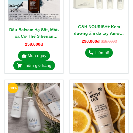
G&H NOURISH+ Kem
Dầu Balsam Hạ Sốt, Mát-
dưỡng ẩm da tay Amway
xa Cơ Thể Siberian
3tuýpx30ml
290.000đ
319.000đ
409066 Từ Nhựa Thông
259.000đ
Nga
Liên hệ
Mua ngay
Thêm giỏ hàng
-13%