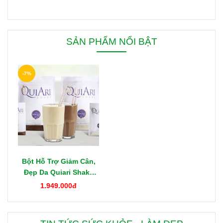
SẢN PHẨM NỔI BẬT
-7%
Bột Hỗ Trợ Giảm Cân,
Đẹp Da Quiari Shake
1000g Mỹ
1.949.000đ