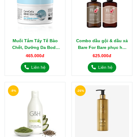
Muối Tắm Tẩy Tế Bào
Combo dầu gội & dầu xả
Chết, Dưỡng Da Body
Bare For Bare phục hồi
CareCella 380g Hàn Quốc
tóc hư tổn Malaysia
465.000đ
625.000đ
300ml/chai
Liên hệ
Liên hệ
-9%
-26%