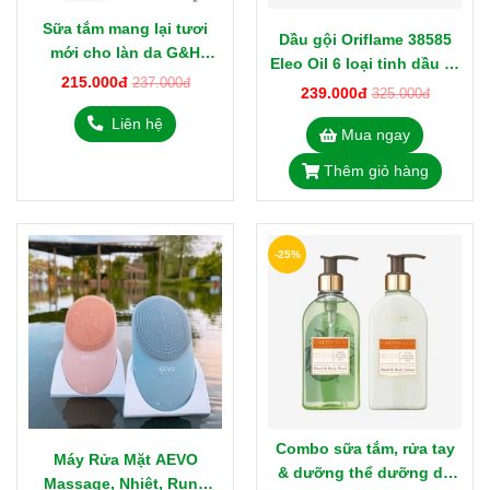
Sữa tắm mang lại tươi
Dầu gội Oriflame 38585
mới cho làn da G&H
Eleo Oil 6 loại tinh dầu từ
Refresh+ 400ml từ Mỹ
215.000đ
237.000đ
Thụy Điển
239.000đ
325.000đ
118110
Liên hệ
Mua ngay
Thêm giỏ hàng
-25%
Combo sữa tắm, rửa tay
Máy Rửa Mặt AEVO
& dưỡng thể dưỡng da
Massage, Nhiệt, Rung