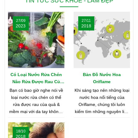
TIN TỨC SỨC KHỎE - LÀM ĐẸP
27/09
27/11
2023
2018
Có Loại Nước Rửa Chén
Bản Đồ Nước Hoa
Nào Rửa Được Rau Củ
Oriflame
Quả & Mềm Mại Với Da
Bạn có bao giờ nghe nói về
Khi sáng tạo nên những loại
Tay?
loại nước rửa chén có thể
nước hoa nổi tiếng của
rửa được rau của quả &
Oriflame, chúng tôi luôn
mềm mại với da tay không?
kiếm tìm những nguyên liệu
Nghe có vẻ khó tin, nhưng
chất lượng nhất từ khắp nơi
bạn hãy cùng shop tìm hiểu
trên thế giới. Bạn tò mò
18/10
nhé
muốn biết đó là những nơi
2018