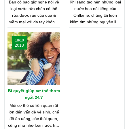
Quả & Mềm Mại Với Da
Bạn có bao giờ nghe nói về
Khi sáng tạo nên những loại
Tay?
loại nước rửa chén có thể
nước hoa nổi tiếng của
rửa được rau của quả &
Oriflame, chúng tôi luôn
mềm mại với da tay không?
kiếm tìm những nguyên liệu
Nghe có vẻ khó tin, nhưng
chất lượng nhất từ khắp nơi
bạn hãy cùng shop tìm hiểu
trên thế giới. Bạn tò mò
18/10
nhé
muốn biết đó là những nơi
2018
nào? Vậy hãy cùng tìm hiểu
Bản Đồ Nước Hoa của
Oriflame nhé!
Bí quyết giúp cơ thể thơm
ngát 24/7
Mùi cơ thể có liên quan rất
lớn đến vấn đề vệ sinh, chế
độ ăn uống, các thói quen,
cũng như như loại nước hoa