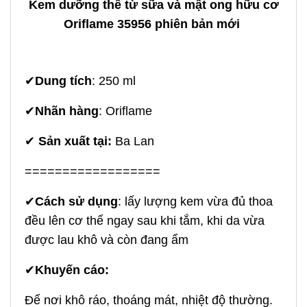
Kem dưỡng thể từ sữa và mật ong hữu cơ
Oriflame 35956 phiên bản mới
✔
Dung tích
: 250 ml
✔
Nhãn hàng
: Oriflame
✔
Sản xuất tại:
Ba Lan
==================
✔
Cách sử dụng
: lấy lượng kem vừa đủ thoa
đều lên cơ thể ngay sau khi tắm, khi da vừa
được lau khô và còn đang ẩm
✔
Khuyến cáo:
Để nơi khô ráo, thoáng mát, nhiệt độ thường.