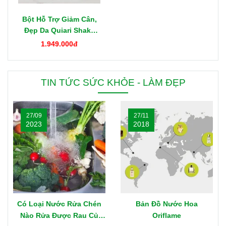
Bột Hỗ Trợ Giảm Cân,
Đẹp Da Quiari Shake
1000g Mỹ
1.949.000đ
TIN TỨC SỨC KHỎE - LÀM ĐẸP
27/09
27/11
2023
2018
Có Loại Nước Rửa Chén
Bản Đồ Nước Hoa
Nào Rửa Được Rau Củ
Oriflame