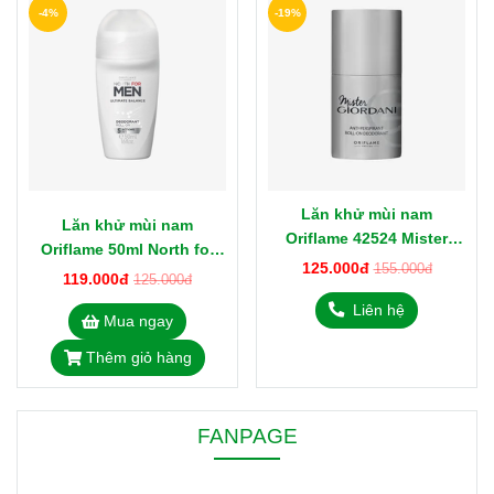
-4%
-19%
Lăn khử mùi nam
Lăn khử mùi nam
Oriflame 42524 Mister
Oriflame 50ml North for
Giordani 50ml
125.000đ
155.000đ
Men 43927
119.000đ
125.000đ
Liên hệ
Mua ngay
Thêm giỏ hàng
FANPAGE