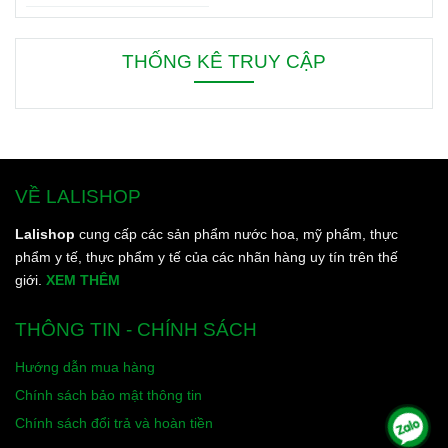
bạn đang dùng. Bên dưới là
8 mẹo nhỏ giúp bạn duy trì
cơ thể thơm ngát từ sáng
THỐNG KÊ TRUY CẬP
đến tối, từ đầu đến chân.
VỀ LALISHOP
Lalishop
cung cấp các sản phẩm nước hoa, mỹ phẩm, thực
phẩm y tế, thực phẩm y tế của các nhãn hàng uy tín trên thế
giới.
XEM THÊM
THÔNG TIN - CHÍNH SÁCH
Hướng dẫn mua hàng
Chính sách bảo mật thông tin
Chính sách đổi trả và hoàn tiền