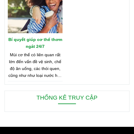
Bản Đồ Nước Hoa của
Oriflame nhé!
Bí quyết giúp cơ thể thơm
ngát 24/7
Mùi cơ thể có liên quan rất
lớn đến vấn đề vệ sinh, chế
độ ăn uống, các thói quen,
cũng như như loại nước hoa
bạn đang dùng. Bên dưới là
8 mẹo nhỏ giúp bạn duy trì
cơ thể thơm ngát từ sáng
THỐNG KÊ TRUY CẬP
đến tối, từ đầu đến chân.