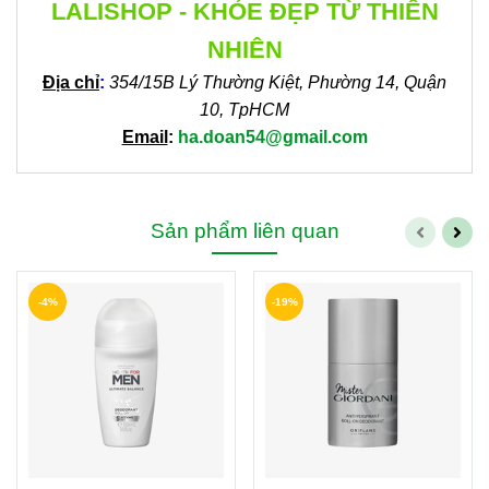
LALISHOP - KHỎE ĐẸP TỪ THIÊN
NHIÊN
Địa chỉ
:
354/15B Lý Thường Kiệt, Phường 14, Quận
10, TpHCM
Email
:
ha.doan54@gmail.com
Sản phẩm liên quan
-4%
-19%