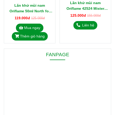
Lăn khử mùi nam
Lăn khử mùi nam
Oriflame 42524 Mister
Oriflame 50ml North for
Giordani 50ml
125.000đ
155.000đ
Men 43927
119.000đ
125.000đ
Liên hệ
Mua ngay
Thêm giỏ hàng
FANPAGE