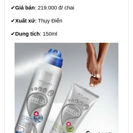
✔
Giá bán
: 219.000 đ/ chai
✔
Xuất xứ
: Thụy Điển
✔
Dung tích
: 150ml