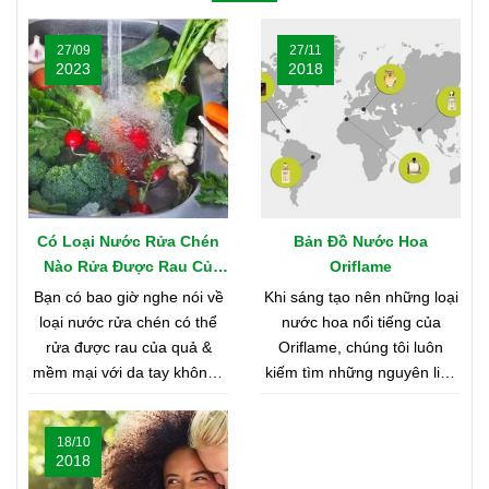
27/09
27/11
2023
2018
Có Loại Nước Rửa Chén
Bản Đồ Nước Hoa
Nào Rửa Được Rau Củ
Oriflame
Quả & Mềm Mại Với Da
Bạn có bao giờ nghe nói về
Khi sáng tạo nên những loại
Tay?
loại nước rửa chén có thể
nước hoa nổi tiếng của
rửa được rau của quả &
Oriflame, chúng tôi luôn
mềm mại với da tay không?
kiếm tìm những nguyên liệu
Nghe có vẻ khó tin, nhưng
chất lượng nhất từ khắp nơi
bạn hãy cùng shop tìm hiểu
trên thế giới. Bạn tò mò
18/10
nhé
muốn biết đó là những nơi
2018
nào? Vậy hãy cùng tìm hiểu