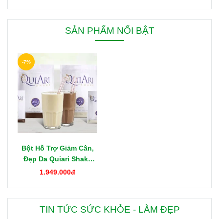
SẢN PHẨM NỔI BẬT
-7%
Bột Hỗ Trợ Giảm Cân,
Đẹp Da Quiari Shake
1000g Mỹ
1.949.000đ
TIN TỨC SỨC KHỎE - LÀM ĐẸP