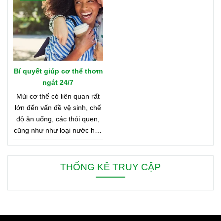
Bản Đồ Nước Hoa của
Oriflame nhé!
Bí quyết giúp cơ thể thơm
ngát 24/7
Mùi cơ thể có liên quan rất
lớn đến vấn đề vệ sinh, chế
độ ăn uống, các thói quen,
cũng như như loại nước hoa
bạn đang dùng. Bên dưới là
8 mẹo nhỏ giúp bạn duy trì
cơ thể thơm ngát từ sáng
THỐNG KÊ TRUY CẬP
đến tối, từ đầu đến chân.