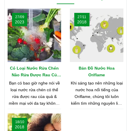
27/09
27/11
2023
2018
Có Loại Nước Rửa Chén
Bản Đồ Nước Hoa
Nào Rửa Được Rau Củ
Oriflame
Quả & Mềm Mại Với Da
Bạn có bao giờ nghe nói về
Khi sáng tạo nên những loại
Tay?
loại nước rửa chén có thể
nước hoa nổi tiếng của
rửa được rau của quả &
Oriflame, chúng tôi luôn
mềm mại với da tay không?
kiếm tìm những nguyên liệu
Nghe có vẻ khó tin, nhưng
chất lượng nhất từ khắp nơi
bạn hãy cùng shop tìm hiểu
trên thế giới. Bạn tò mò
18/10
nhé
muốn biết đó là những nơi
2018
nào? Vậy hãy cùng tìm hiểu