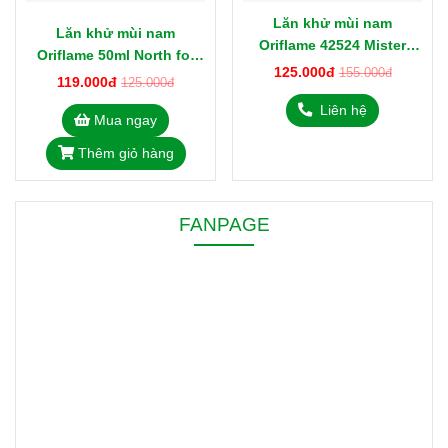
Lăn khử mùi nam
Lăn khử mùi nam
Oriflame 42524 Mister
Oriflame 50ml North for
Giordani 50ml
125.000đ
155.000đ
Men 43927
119.000đ
125.000đ
Liên hệ
Mua ngay
Thêm giỏ hàng
FANPAGE