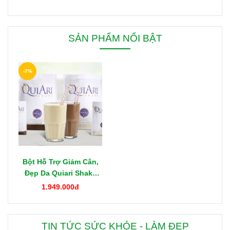
SẢN PHẨM NỔI BẬT
-7%
Bột Hỗ Trợ Giảm Cân,
Đẹp Da Quiari Shake
1000g Mỹ
1.949.000đ
TIN TỨC SỨC KHỎE - LÀM ĐẸP