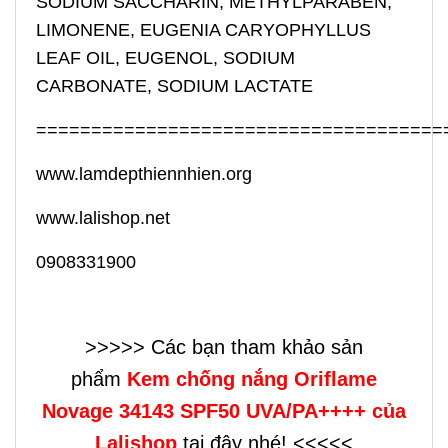
SODIUM SACCHARIN, METHYLPARABEN,
LIMONENE, EUGENIA CARYOPHYLLUS
LEAF OIL, EUGENOL, SODIUM
CARBONATE, SODIUM LACTATE
=====================================
www.lamdepthiennhien.org
www.lalishop.net
0908331900
>>>>> Các bạn tham khảo sản
phẩm
Kem chống nắng Oriflame
Novage 34143 SPF50 UVA/PA++++ của
Lalishop
tại đây nhé! <<<<<