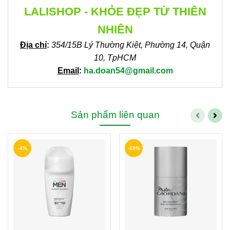
LALISHOP - KHỎE ĐẸP TỪ THIÊN
NHIÊN
Địa chỉ
:
354/15B Lý Thường Kiệt, Phường 14, Quận
10, TpHCM
Email
:
ha.doan54@gmail.com
Sản phẩm liên quan
-4%
-19%