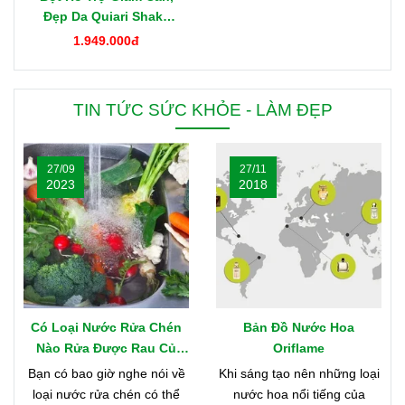
Đẹp Da Quiari Shake
1000g Mỹ
1.949.000đ
TIN TỨC SỨC KHỎE - LÀM ĐẸP
27/09
27/11
2023
2018
Có Loại Nước Rửa Chén
Bản Đồ Nước Hoa
Nào Rửa Được Rau Củ
Oriflame
Quả & Mềm Mại Với Da
Bạn có bao giờ nghe nói về
Khi sáng tạo nên những loại
Tay?
loại nước rửa chén có thể
nước hoa nổi tiếng của