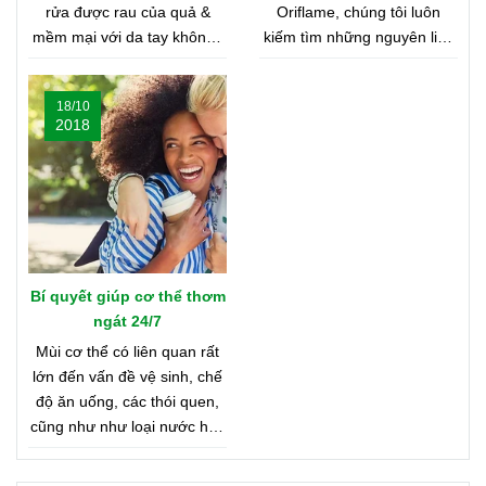
rửa được rau của quả &
Oriflame, chúng tôi luôn
mềm mại với da tay không?
kiếm tìm những nguyên liệu
Nghe có vẻ khó tin, nhưng
chất lượng nhất từ khắp nơi
bạn hãy cùng shop tìm hiểu
trên thế giới. Bạn tò mò
18/10
nhé
muốn biết đó là những nơi
2018
nào? Vậy hãy cùng tìm hiểu
Bản Đồ Nước Hoa của
Oriflame nhé!
Bí quyết giúp cơ thể thơm
ngát 24/7
Mùi cơ thể có liên quan rất
lớn đến vấn đề vệ sinh, chế
độ ăn uống, các thói quen,
cũng như như loại nước hoa
bạn đang dùng. Bên dưới là
8 mẹo nhỏ giúp bạn duy trì