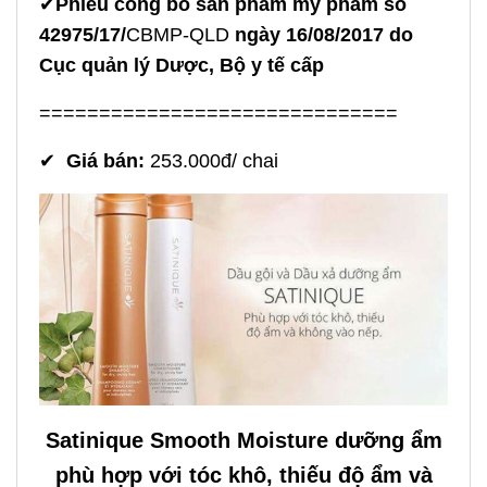
✔
P
hiếu công bố sản phẩm mỹ phẩm số
42975/17/
CBMP-QLD
ngày 16/08/2017 do
Cục quản lý Dược, Bộ y tế cấp
==============================
✔
Giá bán:
253.000đ/ chai
Satinique Smooth Moisture dưỡng ẩm
phù hợp với tóc khô, thiếu độ ẩm và