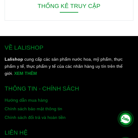
cơ thể thơm ngát từ sáng
THỐNG KÊ TRUY CẬP
đến tối, từ đầu đến chân.
VỀ LALISHOP
Lalishop
cung cấp các sản phẩm nước hoa, mỹ phẩm, thực
phẩm y tế, thực phẩm y tế của các nhãn hàng uy tín trên thế
giới.
XEM THÊM
THÔNG TIN - CHÍNH SÁCH
Hướng dẫn mua hàng
Chính sách bảo mật thông tin
Chính sách đổi trả và hoàn tiền
LIÊN HỆ