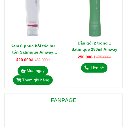
Dầu gội 2 trong 1
Kem ủ phục hồi tóc hư
Satinique 280ml Amway
tổn Satinique Amway
250.000đ
275.000đ
240g
420.000đ
462.000đ
Liên hệ
Mua ngay
Thêm giỏ hàng
FANPAGE