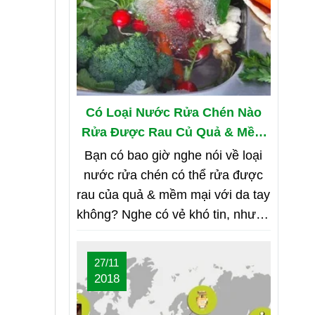
Có Loại Nước Rửa Chén Nào
Rửa Được Rau Củ Quả & Mềm
Mại Với Da Tay?
Bạn có bao giờ nghe nói về loại
nước rửa chén có thể rửa được
rau của quả & mềm mại với da tay
không? Nghe có vẻ khó tin, nhưng
bạn hãy cùng shop tìm hiểu nhé
27/11
2018