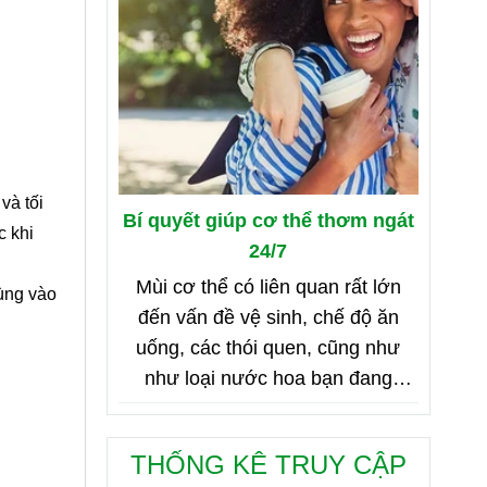
và tối
Bí quyết giúp cơ thể thơm ngát
c khi
24/7
Mùi cơ thể có liên quan rất lớn
ùng vào
đến vấn đề vệ sinh, chế độ ăn
uống, các thói quen, cũng như
như loại nước hoa bạn đang
dùng. Bên dưới là 8 mẹo nhỏ giúp
bạn duy trì cơ thể thơm ngát từ
THỐNG KÊ TRUY CẬP
sáng đến tối, từ đầu đến chân.