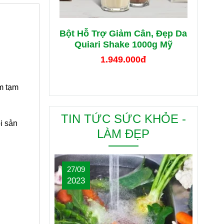
Bột Hỗ Trợ Giảm Cân, Đẹp Da
Quiari Shake 1000g Mỹ
1.949.000đ
âm tạm
TIN TỨC SỨC KHỎE -
i sản
LÀM ĐẸP
27/09
2023