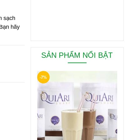
àm sạch
 Bạn hãy
SẢN PHẨM NỔI BẬT
-7%