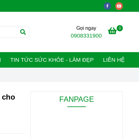
Gọi ngay
0
0908331900
I
TIN TỨC SỨC KHỎE - LÀM ĐẸP
LIÊN HỆ
 cho
FANPAGE