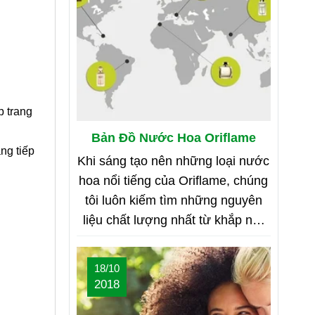
p trang
Bản Đồ Nước Hoa Oriflame
ng tiếp
Khi sáng tạo nên những loại nước
hoa nổi tiếng của Oriflame, chúng
tôi luôn kiếm tìm những nguyên
liệu chất lượng nhất từ khắp nơi
trên thế giới. Bạn tò mò muốn biết
đó là những nơi nào? Vậy hãy
18/10
cùng tìm hiểu Bản Đồ Nước Hoa
2018
của Oriflame nhé!