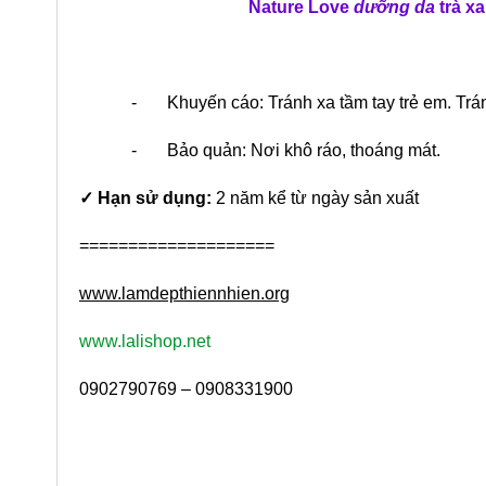
Nature Love
dưỡng da
trà xa
- Khuyến cáo: Tránh xa tầm tay trẻ em. Tránh
- Bảo quản: Nơi khô ráo, thoáng mát.
✓
Hạn sử dụng:
2 năm kể từ ngày sản xuất
====================
www.lamdepthiennhien.org
www.lalishop.net
0902790769 – 0908331900