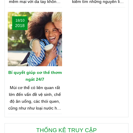
mềm mại với da tay không?
kiếm tìm những nguyên liệu
Nghe có vẻ khó tin, nhưng
chất lượng nhất từ khắp nơi
bạn hãy cùng shop tìm hiểu
trên thế giới. Bạn tò mò
18/10
nhé
muốn biết đó là những nơi
2018
nào? Vậy hãy cùng tìm hiểu
Bản Đồ Nước Hoa của
Oriflame nhé!
Bí quyết giúp cơ thể thơm
ngát 24/7
Mùi cơ thể có liên quan rất
lớn đến vấn đề vệ sinh, chế
độ ăn uống, các thói quen,
cũng như như loại nước hoa
bạn đang dùng. Bên dưới là
8 mẹo nhỏ giúp bạn duy trì
cơ thể thơm ngát từ sáng
THỐNG KÊ TRUY CẬP