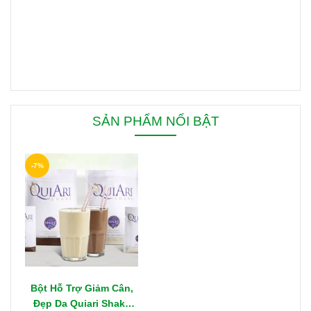
SẢN PHẨM NỔI BẬT
-7%
Bột Hỗ Trợ Giảm Cân,
Đẹp Da Quiari Shake