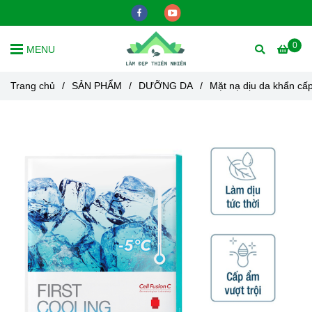
0
MENU
Trang chủ
/
SẢN PHẨM
/
DƯỠNG DA
/
Mặt nạ dịu da khẩn cấ