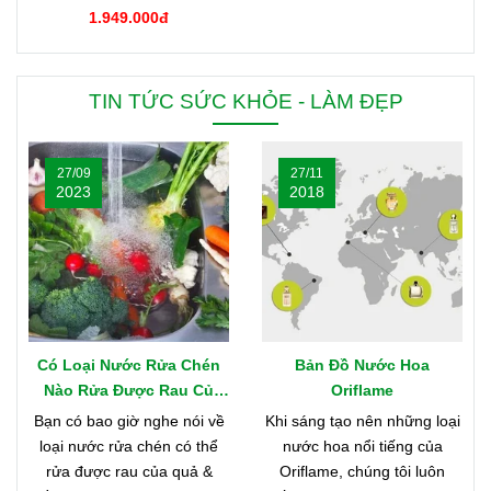
1000g Mỹ
1.949.000đ
TIN TỨC SỨC KHỎE - LÀM ĐẸP
27/09
27/11
2023
2018
Có Loại Nước Rửa Chén
Bản Đồ Nước Hoa
Nào Rửa Được Rau Củ
Oriflame
Quả & Mềm Mại Với Da
Bạn có bao giờ nghe nói về
Khi sáng tạo nên những loại
Tay?
loại nước rửa chén có thể
nước hoa nổi tiếng của
rửa được rau của quả &
Oriflame, chúng tôi luôn