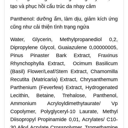
tạo và phục hồi cấu trúc da nhạy cảm
Panthenol: dưỡng ẩm, làm dịu, giảm kích ứng
cũng như cải thiện tình trạng ngứa
Water, Glycerin, Methylpropanediol 0,2,
Dipropylene Glycol, Guaiazulene 0,00000005,
Pinus Pinaster Bark Extract, Fraxinus
Rhynchophylla Extract, Ocimum Basilicum
(Basil) Flower/Leaf/Stem Extract, Chamomilla
Recutita (Matricaria) Extract, Chrysanthemum
Parthenium (Feverfew) Extract, Hydrogenated
Lecithin, Betaine, Trehalose, Panthenol,
Ammonium Acryloyldimethytaurate/ Vp
Copolymer, Polyglyceryl-10 Laurate, Methyl
Diisopropyl Propinamide 0,01, Acrylates/ C10-
30 Alkyl Acrylate Crosspolymer, Tromethamine