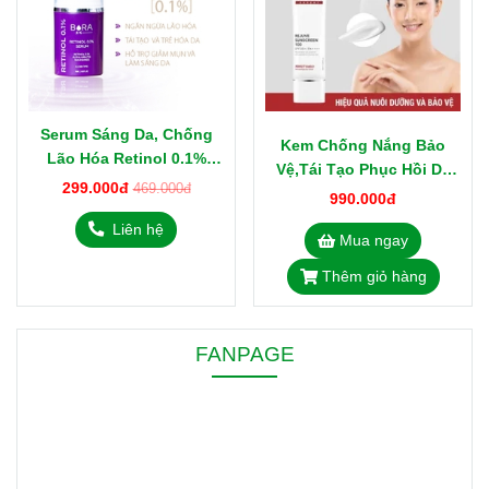
Serum Sáng Da, Chống
Kem Chống Nắng Bảo
Lão Hóa Retinol 0.1%
Vệ,Tái Tạo Phục Hồi Da
Bora Hàn Quốc 15ml
299.000đ
469.000đ
Cell Fusion C Hàn Quốc
990.000đ
Rejuve Sunscreen 100
Liên hệ
Mua ngay
SPF50+, PA++++
Thêm giỏ hàng
FANPAGE