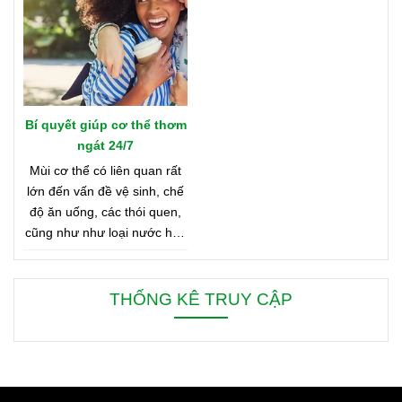
Bản Đồ Nước Hoa của
Oriflame nhé!
Bí quyết giúp cơ thể thơm
ngát 24/7
Mùi cơ thể có liên quan rất
lớn đến vấn đề vệ sinh, chế
độ ăn uống, các thói quen,
cũng như như loại nước hoa
bạn đang dùng. Bên dưới là
8 mẹo nhỏ giúp bạn duy trì
cơ thể thơm ngát từ sáng
THỐNG KÊ TRUY CẬP
đến tối, từ đầu đến chân.