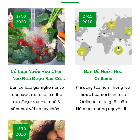
27/09
27/11
2023
2018
Có Loại Nước Rửa Chén
Bản Đồ Nước Hoa
Nào Rửa Được Rau Củ
Oriflame
Quả & Mềm Mại Với Da
Bạn có bao giờ nghe nói về
Khi sáng tạo nên những loại
Tay?
loại nước rửa chén có thể
nước hoa nổi tiếng của
rửa được rau của quả &
Oriflame, chúng tôi luôn
mềm mại với da tay không?
kiếm tìm những nguyên liệu
Nghe có vẻ khó tin, nhưng
chất lượng nhất từ khắp nơi
bạn hãy cùng shop tìm hiểu
trên thế giới. Bạn tò mò
18/10
nhé
muốn biết đó là những nơi
2018
nào? Vậy hãy cùng tìm hiểu