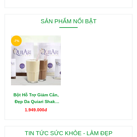
SẢN PHẨM NỔI BẬT
-7%
Bột Hỗ Trợ Giảm Cân,
Đẹp Da Quiari Shake
1000g Mỹ
1.949.000đ
TIN TỨC SỨC KHỎE - LÀM ĐẸP