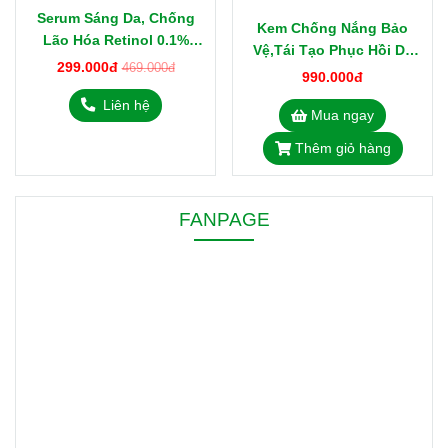
Serum Sáng Da, Chống
Kem Chống Nắng Bảo
Lão Hóa Retinol 0.1%
Vệ,Tái Tạo Phục Hồi Da
Bora Hàn Quốc 15ml
299.000đ
469.000đ
Cell Fusion C Hàn Quốc
990.000đ
Rejuve Sunscreen 100
Liên hệ
Mua ngay
SPF50+, PA++++
Thêm giỏ hàng
FANPAGE