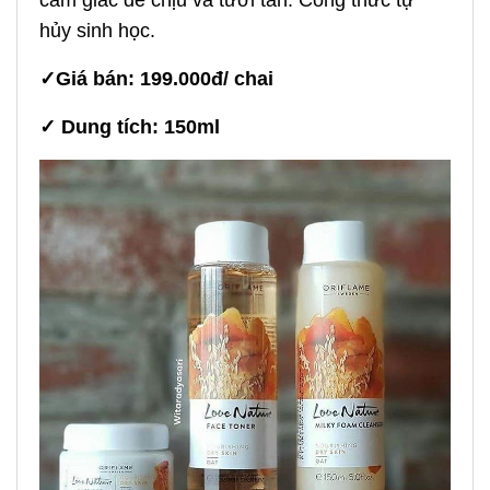
cảm giác dễ chịu và tươi tắn. Công thức tự
hủy sinh học.
✓
Giá bán: 199.000đ/ chai
✓
Dung tích: 150ml