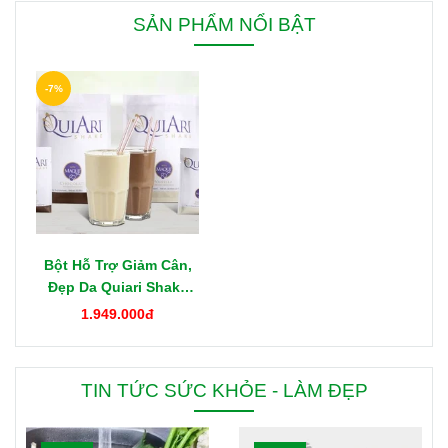
SẢN PHẨM NỔI BẬT
-7%
Bột Hỗ Trợ Giảm Cân,
Đẹp Da Quiari Shake
1000g Mỹ
1.949.000đ
TIN TỨC SỨC KHỎE - LÀM ĐẸP