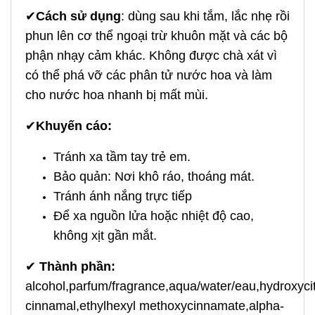
✔
Cách sử dụng
: dùng sau khi tắm, lắc nhẹ rồi
phun lên cơ thể ngoại trừ khuôn mặt và các bộ
phận nhạy cảm khác. Không được chà xát vì
có thể phá vỡ các phân tử nước hoa và làm
cho nước hoa nhanh bị mất mùi.
✔
Khuyến cáo:
Tránh xa tầm tay trẻ em.
Bảo quản: Nơi khô ráo, thoáng mát.
Tránh ánh nắng trực tiếp
Để xa nguồn lửa hoặc nhiệt độ cao,
không xịt gần mắt.
✔
Thành phần:
alcohol,parfum/fragrance,aqua/water/eau,hydroxycit
cinnamal,ethylhexyl methoxycinnamate,alpha-