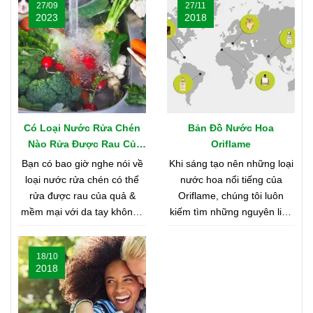
27/09
27/11
2023
2018
Có Loại Nước Rửa Chén
Bản Đồ Nước Hoa
Nào Rửa Được Rau Củ
Oriflame
Quả & Mềm Mại Với Da
Bạn có bao giờ nghe nói về
Khi sáng tạo nên những loại
Tay?
loại nước rửa chén có thể
nước hoa nổi tiếng của
rửa được rau của quả &
Oriflame, chúng tôi luôn
mềm mại với da tay không?
kiếm tìm những nguyên liệu
Nghe có vẻ khó tin, nhưng
chất lượng nhất từ khắp nơi
bạn hãy cùng shop tìm hiểu
trên thế giới. Bạn tò mò
18/10
nhé
muốn biết đó là những nơi
2018
nào? Vậy hãy cùng tìm hiểu
Bản Đồ Nước Hoa của
Oriflame nhé!