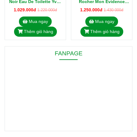
Noir Eau De Toilette Yves
Rocher Mon Evidence
Rocher 50ml Từ Pháp
Eau De Parfum 50 ml
1.029.000đ
1.250.000đ
1.220.000đ
1.430.000đ
Mua ngay
Mua ngay
Thêm giỏ hàng
Thêm giỏ hàng
FANPAGE