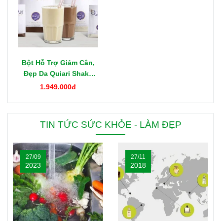
Bột Hỗ Trợ Giảm Cân,
Đẹp Da Quiari Shake
1000g Mỹ
1.949.000đ
TIN TỨC SỨC KHỎE - LÀM ĐẸP
27/09
27/11
2023
2018