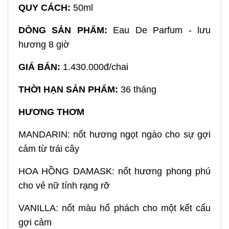
QUY CÁCH:
50ml
DÒNG SẢN PHẨM:
Eau De Parfum - lưu
hương 8 giờ
GIÁ BÁN:
1.430.000đ/chai
THỜI HẠN SẢN PHẨM:
36 tháng
HƯƠNG THƠM
MANDARIN: nốt hương ngọt ngào cho sự gợi
cảm từ trái cây
HOA HỒNG DAMASK: nốt hương phong phú
cho vẻ nữ tính rạng rỡ
VANILLA: nốt màu hổ phách cho một kết cấu
gợi cảm