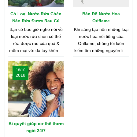
Có Loại Nước Rửa Chén
Bản Đồ Nước Hoa
Nào Rửa Được Rau Củ
Oriflame
Quả & Mềm Mại Với Da
Bạn có bao giờ nghe nói về
Khi sáng tạo nên những loại
Tay?
loại nước rửa chén có thể
nước hoa nổi tiếng của
rửa được rau của quả &
Oriflame, chúng tôi luôn
mềm mại với da tay không?
kiếm tìm những nguyên liệu
Nghe có vẻ khó tin, nhưng
chất lượng nhất từ khắp nơi
bạn hãy cùng shop tìm hiểu
trên thế giới. Bạn tò mò
18/10
nhé
muốn biết đó là những nơi
2018
nào? Vậy hãy cùng tìm hiểu
Bản Đồ Nước Hoa của
Oriflame nhé!
Bí quyết giúp cơ thể thơm
ngát 24/7