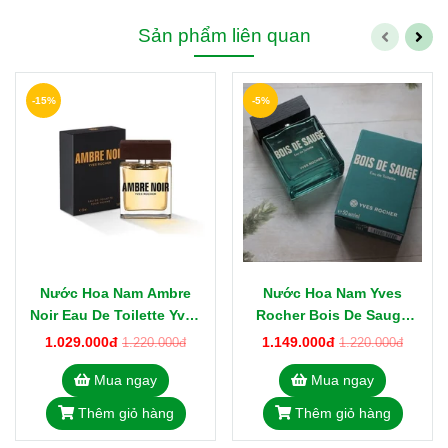
Sản phẩm liên quan
-15%
-5%
Nước Hoa Nam Ambre
Nước Hoa Nam Yves
Noir Eau De Toilette Yves
Rocher Bois De Sauge
Rocher 50ml Từ Pháp
Eau De Toillette 50ml Từ
1.029.000đ
1.149.000đ
1.220.000đ
1.220.000đ
Pháp
Mua ngay
Mua ngay
Thêm giỏ hàng
Thêm giỏ hàng