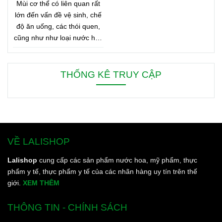
Mùi cơ thể có liên quan rất
lớn đến vấn đề vệ sinh, chế
độ ăn uống, các thói quen,
cũng như như loại nước hoa
bạn đang dùng. Bên dưới là
8 mẹo nhỏ giúp bạn duy trì
cơ thể thơm ngát từ sáng
THỐNG KÊ TRUY CẬP
đến tối, từ đầu đến chân.
VỀ LALISHOP
Lalishop
cung cấp các sản phẩm nước hoa, mỹ phẩm, thực
phẩm y tế, thực phẩm y tế của các nhãn hàng uy tín trên thế
giới.
XEM THÊM
THÔNG TIN - CHÍNH SÁCH