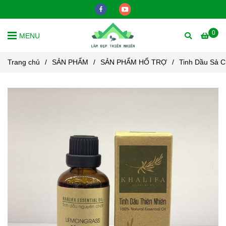
0
MENU
Trang chủ
/
SẢN PHẨM
/
SẢN PHẨM HỔ TRỢ
/
Tinh Dầu Sả C