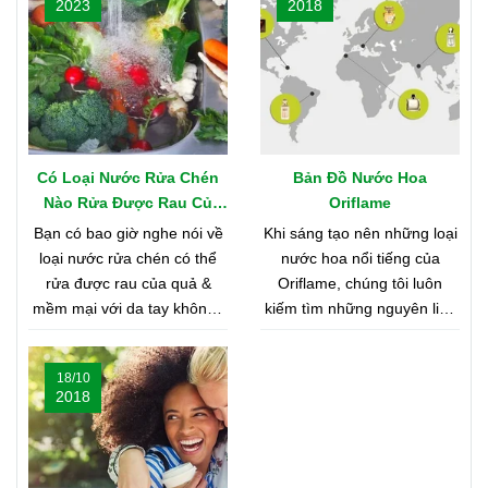
2023
2018
Có Loại Nước Rửa Chén
Bản Đồ Nước Hoa
Nào Rửa Được Rau Củ
Oriflame
Quả & Mềm Mại Với Da
Bạn có bao giờ nghe nói về
Khi sáng tạo nên những loại
Tay?
loại nước rửa chén có thể
nước hoa nổi tiếng của
rửa được rau của quả &
Oriflame, chúng tôi luôn
mềm mại với da tay không?
kiếm tìm những nguyên liệu
Nghe có vẻ khó tin, nhưng
chất lượng nhất từ khắp nơi
bạn hãy cùng shop tìm hiểu
trên thế giới. Bạn tò mò
18/10
nhé
muốn biết đó là những nơi
2018
nào? Vậy hãy cùng tìm hiểu
Bản Đồ Nước Hoa của
Oriflame nhé!