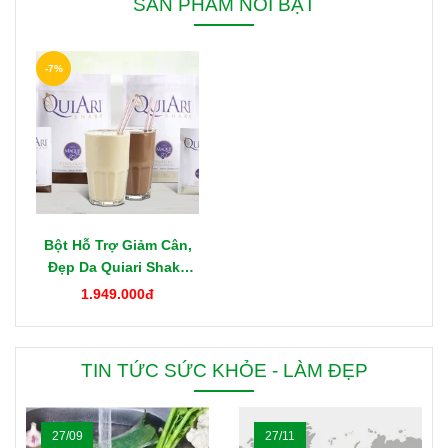
SẢN PHẨM NỔI BẬT
-7%
Bột Hỗ Trợ Giảm Cân,
Đẹp Da Quiari Shake
1000g Mỹ
1.949.000đ
TIN TỨC SỨC KHỎE - LÀM ĐẸP
27/09
27/11