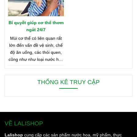
Bí quyết giúp cơ thể thơm
ngát 24/7
Mùi cơ thể có liên quan rất
lớn đến vấn đề vệ sinh, chế
độ ăn uống, các thói quen,
cũng như như loại nước hoa
bạn đang dùng. Bên dưới là
8 mẹo nhỏ giúp bạn duy trì
cơ thể thơm ngát từ sáng
THỐNG KÊ TRUY CẬP
đến tối, từ đầu đến chân.
VỀ LALISHOP
Lalishop
cung cấp các sản phẩm nước hoa, mỹ phẩm, thực