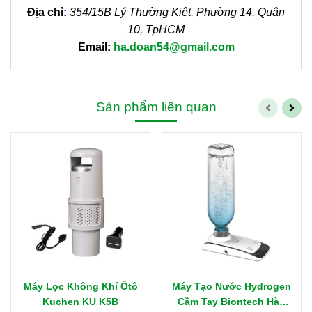
Địa chỉ
:
354/15B Lý Thường Kiệt, Phường 14, Quận
10, TpHCM
Email
:
ha.doan54@gmail.com
Sản phẩm liên quan
Máy Lọc Không Khí Ôtô
Máy Tạo Nước Hydrogen
Kuchen KU K5B
Cầm Tay Biontech Hàn