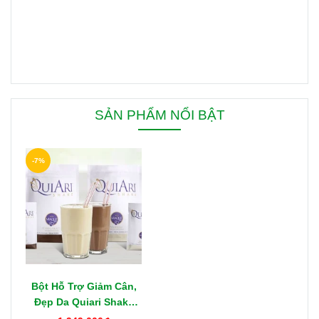
SẢN PHẨM NỔI BẬT
-7%
Bột Hỗ Trợ Giảm Cân,
Đẹp Da Quiari Shake
1000g Mỹ