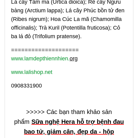
Lá cây Tầm ma (Urtica dioica); Rễ cây Ngưu
bàng (Arctium lappa); Lá cây Phúc bồn tử đen
(Ribes nigrum); Hoa Cúc La mã (Chamomilla
officinalis); Trà Kuril (Potentilla fruticosa); Cỏ
ba lá đỏ (Trifolium pratense).
====================
www.lamdepthiennhien.
org
www.lalishop.net
0908331900
>>>>> Các bạn tham khảo sản
phẩm
Sữa nghệ Hera hỗ trợ bệnh đau
bao tử, giảm cân, đẹp da - hộp