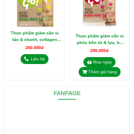
Thực phẩm giảm cân vị
Thực phẩm giảm cân vị
táo & chanh, collagen
phúc bồn tử & lựu, bổ
thủy phân 500543 Yoo
260.000đ
sung chất xơ, giảm cảm
290.000đ
Goo Weight Control từ
giác thèm ăn 500713 Yoo
Liên hệ
Nga
Mua ngay
Goo Weight Control từ
Nga
Thêm giỏ hàng
FANPAGE