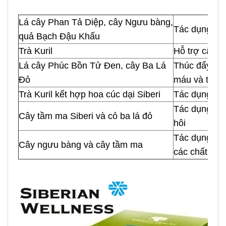
Lá cây Phan Tả Diệp, cây Ngưu bàng,
Tác dụng kíc
quả Bạch Đậu Khấu
Trà Kuril
Hỗ trợ cân b
Lá cây Phúc Bồn Tử Đen, cây Ba Lá
Thúc đẩy quá 
Đỏ
máu và tế bà
Trà Kuril kết hợp hoa cúc dại Siberi
Tác dụng kíc
Tác dụng kíc
Cây tầm ma Siberi và cỏ ba lá đỏ
hôi
Tác dụng kíc
Cây ngưu bàng và cây tầm ma
các chất gây