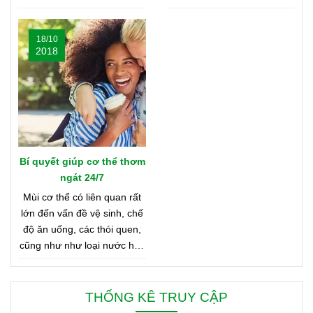
Nghe có vẻ khó tin, nhưng
chất lượng nhất từ khắp nơi
bạn hãy cùng shop tìm hiểu
trên thế giới. Bạn tò mò
18/10
nhé
muốn biết đó là những nơi
2018
nào? Vậy hãy cùng tìm hiểu
Bản Đồ Nước Hoa của
Oriflame nhé!
Bí quyết giúp cơ thể thơm
ngát 24/7
Mùi cơ thể có liên quan rất
lớn đến vấn đề vệ sinh, chế
độ ăn uống, các thói quen,
cũng như như loại nước hoa
bạn đang dùng. Bên dưới là
8 mẹo nhỏ giúp bạn duy trì
cơ thể thơm ngát từ sáng
THỐNG KÊ TRUY CẬP
đến tối, từ đầu đến chân.