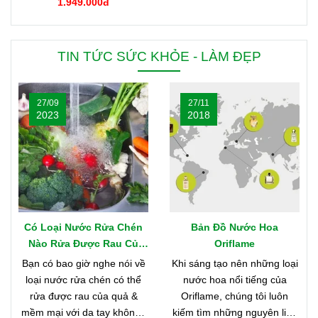
1.949.000đ
TIN TỨC SỨC KHỎE - LÀM ĐẸP
27/09
27/11
2023
2018
Có Loại Nước Rửa Chén
Bản Đồ Nước Hoa
Nào Rửa Được Rau Củ
Oriflame
Quả & Mềm Mại Với Da
Bạn có bao giờ nghe nói về
Khi sáng tạo nên những loại
Tay?
loại nước rửa chén có thể
nước hoa nổi tiếng của
rửa được rau của quả &
Oriflame, chúng tôi luôn
mềm mại với da tay không?
kiếm tìm những nguyên liệu