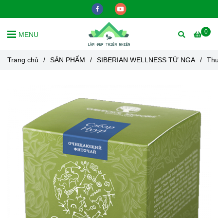
0
MENU
Trang chủ
/
SẢN PHẨM
/
SIBERIAN WELLNESS TỪ NGA
/
Thự