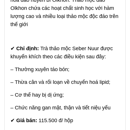
hòa đảo huyền bí Olkhon. Thảo mộc đảo
Olkhon chứa các hoạt chất sinh học với hàm
lượng cao và nhiều loại thảo mộc độc đáo trên
thế giới
✔
Chỉ định:
Trà thảo mộc Seber Nuur được
khuyến khích theo các điều kiện sau đây:
– Thường xuyên táo bón;
– Thừa cân và rối loạn về chuyển hoá lipid;
– Cơ thể hay bị dị ứng;
– Chức năng gan mật, thận và tiết niệu yếu
✔
Giá bán:
115.500 đ/ hộp