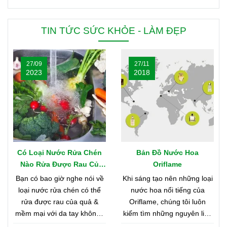
TIN TỨC SỨC KHỎE - LÀM ĐẸP
27/09
27/11
2023
2018
Có Loại Nước Rửa Chén
Bản Đồ Nước Hoa
Nào Rửa Được Rau Củ
Oriflame
Quả & Mềm Mại Với Da
Bạn có bao giờ nghe nói về
Khi sáng tạo nên những loại
Tay?
loại nước rửa chén có thể
nước hoa nổi tiếng của
rửa được rau của quả &
Oriflame, chúng tôi luôn
mềm mại với da tay không?
kiếm tìm những nguyên liệu
Nghe có vẻ khó tin, nhưng
chất lượng nhất từ khắp nơi