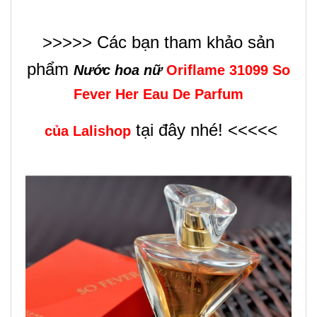
>>>>> Các bạn tham khảo sản
phẩm
Nước hoa nữ
Oriflame 31099 So
Fever Her Eau De Parfum
tại đây nhé! <<<<<
của Lalishop