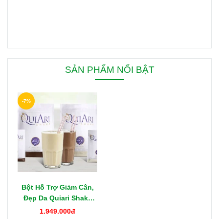
SẢN PHẨM NỔI BẬT
-7%
Bột Hỗ Trợ Giảm Cân,
Đẹp Da Quiari Shake
1000g Mỹ
1.949.000đ