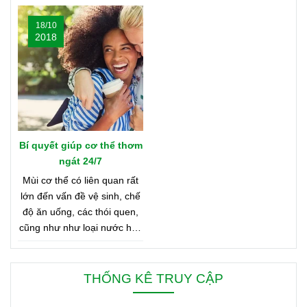
bạn hãy cùng shop tìm hiểu
trên thế giới. Bạn tò mò
18/10
nhé
muốn biết đó là những nơi
2018
nào? Vậy hãy cùng tìm hiểu
Bản Đồ Nước Hoa của
Oriflame nhé!
Bí quyết giúp cơ thể thơm
ngát 24/7
Mùi cơ thể có liên quan rất
lớn đến vấn đề vệ sinh, chế
độ ăn uống, các thói quen,
cũng như như loại nước hoa
bạn đang dùng. Bên dưới là
8 mẹo nhỏ giúp bạn duy trì
cơ thể thơm ngát từ sáng
THỐNG KÊ TRUY CẬP
đến tối, từ đầu đến chân.