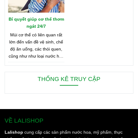
Bí quyết giúp cơ thể thơm
ngát 24/7
Mùi cơ thể có liên quan rất
lớn đến vấn đề vệ sinh, chế
độ ăn uống, các thói quen,
cũng như như loại nước hoa
bạn đang dùng. Bên dưới là
8 mẹo nhỏ giúp bạn duy trì
cơ thể thơm ngát từ sáng
THỐNG KÊ TRUY CẬP
đến tối, từ đầu đến chân.
VỀ LALISHOP
Lalishop
cung cấp các sản phẩm nước hoa, mỹ phẩm, thực