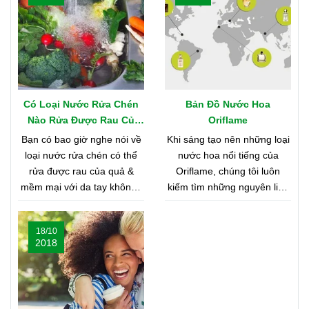
Có Loại Nước Rửa Chén
Bản Đồ Nước Hoa
Nào Rửa Được Rau Củ
Oriflame
Quả & Mềm Mại Với Da
Bạn có bao giờ nghe nói về
Khi sáng tạo nên những loại
Tay?
loại nước rửa chén có thể
nước hoa nổi tiếng của
rửa được rau của quả &
Oriflame, chúng tôi luôn
mềm mại với da tay không?
kiếm tìm những nguyên liệu
Nghe có vẻ khó tin, nhưng
chất lượng nhất từ khắp nơi
bạn hãy cùng shop tìm hiểu
trên thế giới. Bạn tò mò
18/10
nhé
muốn biết đó là những nơi
2018
nào? Vậy hãy cùng tìm hiểu
Bản Đồ Nước Hoa của
Oriflame nhé!