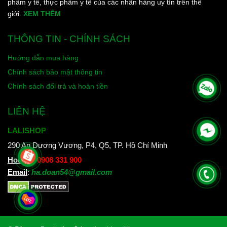
phẩm y tế, thực phẩm y tế của các nhãn hàng uy tín trên thế
giới.
XEM THÊM
THÔNG TIN - CHÍNH SÁCH
Hướng dẫn mua hàng
Chính sách bảo mật thông tin
Chính sách đổi trả và hoàn tiền
LIÊN HỆ
LALISHOP
290 An Dương Vương, P4, Q5, TP. Hồ Chí Minh
Hotline
:
0908 331 900
Email
:
ha.doan54@gmail.com