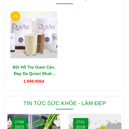
-7%
Bột Hỗ Trợ Giảm Cân,
Đẹp Da Quiari Shake
1000g Mỹ
1.949.000đ
TIN TỨC SỨC KHỎE - LÀM ĐẸP
27/09
27/11
2023
2018