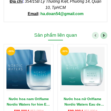
Địa chỉ
:
354/15B Lý Thường Kiệt, Phường 14, Quận
10, TpHCM
Email
:
ha.doan54@gmail.com
Sản phẩm liên quan
-30%
-30%
Nước hoa nam Oriflame
Nước hoa nữ Oriflame
Nordic Waters for him Eau
Nordic Waters Eau de
de Parfum 75ml
Parfum 50ml