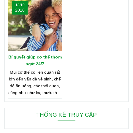
18/10
nhé
muốn biết đó là những nơi
2018
nào? Vậy hãy cùng tìm hiểu
Bản Đồ Nước Hoa của
Oriflame nhé!
Bí quyết giúp cơ thể thơm
ngát 24/7
Mùi cơ thể có liên quan rất
lớn đến vấn đề vệ sinh, chế
độ ăn uống, các thói quen,
cũng như như loại nước hoa
bạn đang dùng. Bên dưới là
8 mẹo nhỏ giúp bạn duy trì
cơ thể thơm ngát từ sáng
THỐNG KÊ TRUY CẬP
đến tối, từ đầu đến chân.