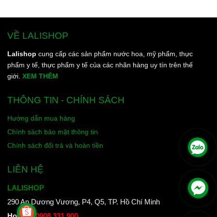
VỀ LALISHOP
Lalishop
cung cấp các sản phẩm nước hoa, mỹ phẩm, thực
phẩm y tế, thực phẩm y tế của các nhãn hàng uy tín trên thế
giới.
XEM THÊM
THÔNG TIN - CHÍNH SÁCH
Hướng dẫn mua hàng
Chính sách bảo mật thông tin
Chính sách đổi trả và hoàn tiền
LIÊN HỆ
LALISHOP
290 An Dương Vương, P4, Q5, TP. Hồ Chí Minh
Hotline
:
0908 331 900