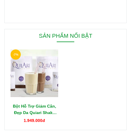
SẢN PHẨM NỔI BẬT
-7%
Bột Hỗ Trợ Giảm Cân,
Đẹp Da Quiari Shake
1000g Mỹ
1.949.000đ