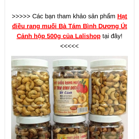
>>>>> Các bạn tham khảo sản phẩm
Hạt
điều rang muối Bà Tám Bình Dương Út
Cảnh hộp 500g
của Lalishop
tại đây!
<<<<<