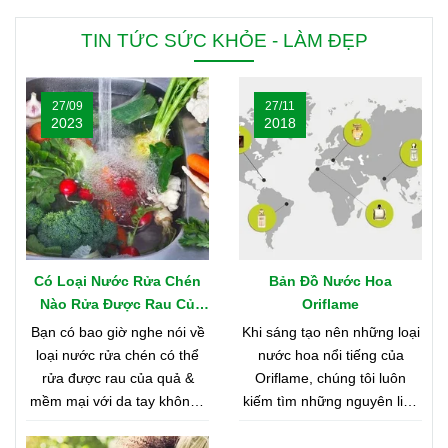
TIN TỨC SỨC KHỎE - LÀM ĐẸP
27/09
27/11
2023
2018
Có Loại Nước Rửa Chén
Bản Đồ Nước Hoa
Nào Rửa Được Rau Củ
Oriflame
Quả & Mềm Mại Với Da
Bạn có bao giờ nghe nói về
Khi sáng tạo nên những loại
Tay?
loại nước rửa chén có thể
nước hoa nổi tiếng của
rửa được rau của quả &
Oriflame, chúng tôi luôn
mềm mại với da tay không?
kiếm tìm những nguyên liệu
Nghe có vẻ khó tin, nhưng
chất lượng nhất từ khắp nơi
bạn hãy cùng shop tìm hiểu
trên thế giới. Bạn tò mò