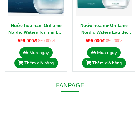
Nước hoa nam Oriflame
Nước hoa nữ Oriflame
Nordic Waters for him Eau
Nordic Waters Eau de
de Parfum 75ml
Parfum 50ml
599.000đ
599.000đ
859.000đ
859.000đ
Mua ngay
Mua ngay
Thêm giỏ hàng
Thêm giỏ hàng
FANPAGE