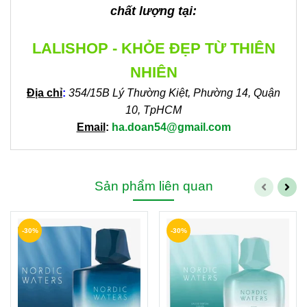
chất lượng tại:
LALISHOP - KHỎE ĐẸP TỪ THIÊN
NHIÊN
Địa chỉ
:
354/15B Lý Thường Kiệt, Phường 14, Quận
10, TpHCM
Email
:
ha.doan54@gmail.com
Sản phẩm liên quan
-30%
-30%