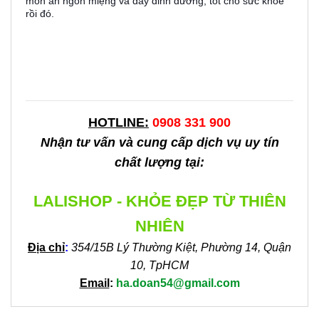
món ăn ngon miệng và đầy dinh dưỡng, tốt cho sức khỏe
rồi đó.
HOTLINE:
0908 331 900
Nhận tư vấn và cung cấp dịch vụ uy tín
chất lượng tại:
LALISHOP - KHỎE ĐẸP TỪ THIÊN
NHIÊN
Địa chỉ
:
354/15B Lý Thường Kiệt, Phường 14, Quận
10, TpHCM
Email
:
ha.doan54@gmail.com