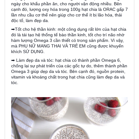
ngày cho khẩu phần ăn, cho người vận động nhiều. Bên
cạnh đó, lượng oxy hóa trong 100g hạt chia là ORAC gấp 7
lần nhu cầu cơ thể nên giúp cho cơ thể ít bị lão hóa, thải
độc tố, làm đẹp da.
➡Tốt cho hệ thần kinh: một công dụng rất lớn của hạt chia
đó là tái tạo hệ thống tế bào thần kinh, tốt cho trí não nhờ
hàm lượng Omega 3 cần thiết có trong sản phẩm. Vì vậy,
mà PHỤ NỮ MANG THAI VÀ TRẺ EM cũng được khuyến
khích SỬ DỤNG.
➡ Làm đẹp da và tóc: hạt chia có thành phần Omega 6,
chống lại sự phát triển của các gốc tự do, thêm thành phần
Omega 3 giúp dẹp da và tóc. Bên cạnh đó, nguồn protein,
vitamin và khoáng chất trong hạt chia cũng làm đẹp da và
tóc.