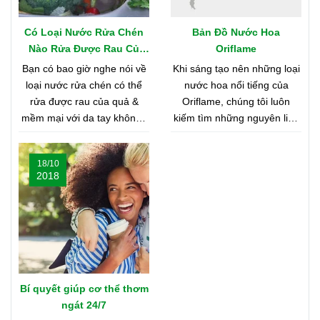
Có Loại Nước Rửa Chén
Bản Đồ Nước Hoa
Nào Rửa Được Rau Củ
Oriflame
Quả & Mềm Mại Với Da
Bạn có bao giờ nghe nói về
Khi sáng tạo nên những loại
Tay?
loại nước rửa chén có thể
nước hoa nổi tiếng của
rửa được rau của quả &
Oriflame, chúng tôi luôn
mềm mại với da tay không?
kiếm tìm những nguyên liệu
Nghe có vẻ khó tin, nhưng
chất lượng nhất từ khắp nơi
bạn hãy cùng shop tìm hiểu
trên thế giới. Bạn tò mò
18/10
nhé
muốn biết đó là những nơi
2018
nào? Vậy hãy cùng tìm hiểu
Bản Đồ Nước Hoa của
Oriflame nhé!
Bí quyết giúp cơ thể thơm
ngát 24/7