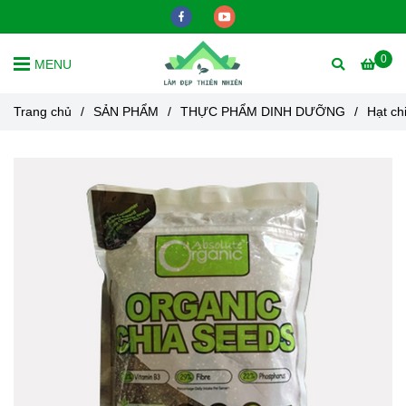
0
MENU
Trang chủ
/
SẢN PHẨM
/
THỰC PHẨM DINH DƯỠNG
/
Hạt ch