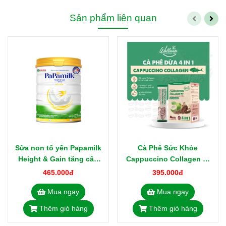
Sản phẩm liên quan
Sữa non tổ yến Papamilk
Cà Phê Sức Khỏe
Height & Gain tăng cân
Cappuccino Collagen Vị
tăng chiều cao trẻ từ 1-19
Dừa 18gx20 Sảng Khoái,
465.000đ
395.000đ
tuổi lon 830g
Đẹp Da, Giảm Nếp Nhăn
Mua ngay
Mua ngay
Thêm giỏ hàng
Thêm giỏ hàng