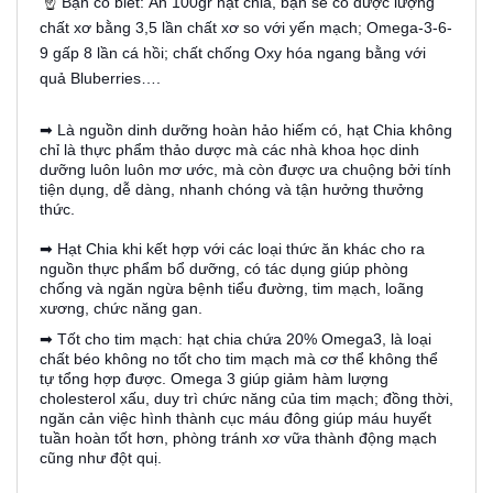
☝
Bạn có biết: Ăn 100gr hạt chia, bạn sẽ có được lượng
chất xơ bằng 3,5 lần chất xơ so với yến mạch; Omega-3-6-
9 gấp 8 lần cá hồi; chất chống Oxy hóa ngang bằng với
quả Bluberries….
➡ Là nguồn dinh dưỡng hoàn hảo hiếm có, hạt Chia không
chỉ là thực phẩm thảo dược mà các nhà khoa học dinh
dưỡng luôn luôn mơ ước, mà còn được ưa chuộng bởi tính
tiện dụng, dễ dàng, nhanh chóng và tận hưởng thưởng
thức.
➡ Hạt Chia khi kết hợp với các loại thức ăn khác cho ra
nguồn thực phẩm bổ dưỡng, có tác dụng giúp phòng
chống và ngăn ngừa bệnh tiểu đường, tim mạch, loãng
xương, chức năng gan.
➡ Tốt cho tim mạch: hạt chia chứa 20% Omega3, là loại
chất béo không no tốt cho tim mạch mà cơ thể không thể
tự tổng hợp được. Omega 3 giúp giảm hàm lượng
cholesterol xấu, duy trì chức năng của tim mạch; đồng thời,
ngăn cản việc hình thành cục máu đông giúp máu huyết
tuần hoàn tốt hơn, phòng tránh xơ vữa thành động mạch
cũng như đột quị.