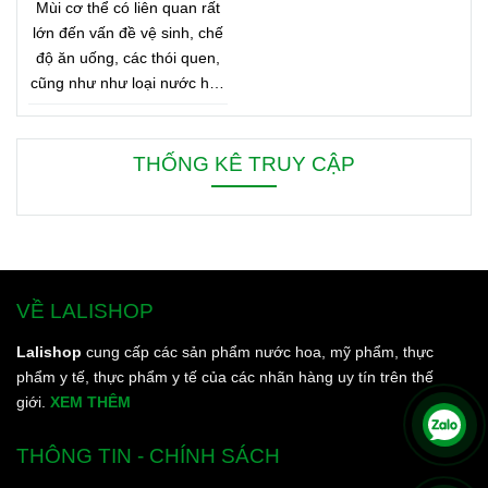
Mùi cơ thể có liên quan rất
lớn đến vấn đề vệ sinh, chế
độ ăn uống, các thói quen,
cũng như như loại nước hoa
bạn đang dùng. Bên dưới là
8 mẹo nhỏ giúp bạn duy trì
cơ thể thơm ngát từ sáng
THỐNG KÊ TRUY CẬP
đến tối, từ đầu đến chân.
VỀ LALISHOP
Lalishop
cung cấp các sản phẩm nước hoa, mỹ phẩm, thực
phẩm y tế, thực phẩm y tế của các nhãn hàng uy tín trên thế
giới.
XEM THÊM
THÔNG TIN - CHÍNH SÁCH