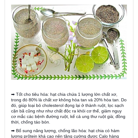
➡ Tốt cho tiêu hóa: hạt chia chứa 1 lượng lớn chất xơ,
trong đó 80% là chất xơ không hòa tan và 20% hòa tan. Do
đó, giúp loại bỏ cholesterol đọng lại ở thành ruột, lọc sạch
cặn bã cũng như như chất độc ra khỏi cơ thể, giảm nguy
cơ mắc các bệnh đường ruột, kể cả ung thư ruột già; đồng
thời, chống táo bón.
➡ Bổ sung năng lượng, chống lão hóa: hạt chia có hàm
lượng prôtein khá cao nên tăng cường được Calo hàng