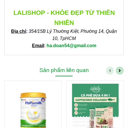
LALISHOP - KHỎE ĐẸP TỪ THIÊN
NHIÊN
Địa chỉ
:
354/15B Lý Thường Kiệt, Phường 14, Quận
10, TpHCM
Email
:
ha.doan54@gmail.com
Sản phẩm liên quan