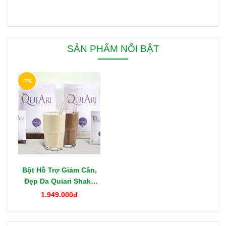
SẢN PHẨM NỔI BẬT
-7%
Bột Hỗ Trợ Giảm Cân,
Đẹp Da Quiari Shake
1000g Mỹ
1.949.000đ