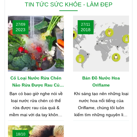
TIN TỨC SỨC KHỎE - LÀM ĐẸP
27/09
27/11
2023
2018
Có Loại Nước Rửa Chén
Bản Đồ Nước Hoa
Nào Rửa Được Rau Củ
Oriflame
Quả & Mềm Mại Với Da
Bạn có bao giờ nghe nói về
Khi sáng tạo nên những loại
Tay?
loại nước rửa chén có thể
nước hoa nổi tiếng của
rửa được rau của quả &
Oriflame, chúng tôi luôn
mềm mại với da tay không?
kiếm tìm những nguyên liệu
Nghe có vẻ khó tin, nhưng
chất lượng nhất từ khắp nơi
bạn hãy cùng shop tìm hiểu
trên thế giới. Bạn tò mò
18/10
nhé
muốn biết đó là những nơi