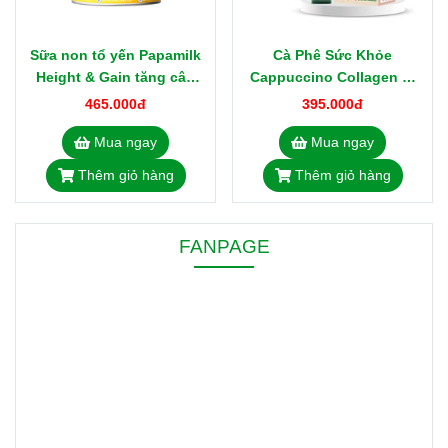
Sữa non tổ yến Papamilk
Cà Phê Sức Khỏe
Height & Gain tăng cân
Cappuccino Collagen Vị
tăng chiều cao trẻ từ 1-19
Dừa 18gx20 Sảng Khoái,
465.000đ
395.000đ
tuổi lon 830g
Đẹp Da, Giảm Nếp Nhăn
Mua ngay
Mua ngay
Thêm giỏ hàng
Thêm giỏ hàng
FANPAGE