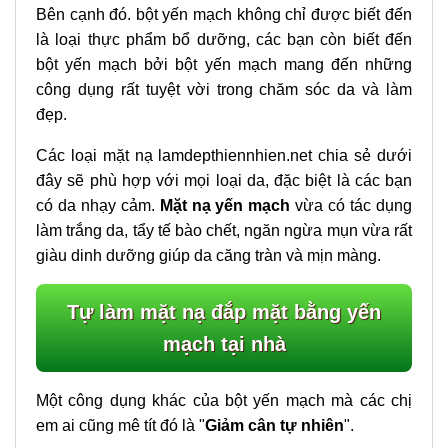
Bên cạnh đó. bột yến mạch không chỉ được biết đến
là loại thực phẩm bổ dưỡng, các bạn còn biết đến
bột yến mạch bởi bột yến mạch mang đến những
công dụng rất tuyệt vời trong chăm sóc da và làm
đẹp.
Các loại mặt nạ lamdepthiennhien.net chia sẻ dưới
đây sẽ phù hợp với mọi loại da, đặc biệt là các bạn
có da nhạy cảm.
Mặt nạ yến mạch
vừa có tác dụng
làm trắng da, tẩy tế bào chết, ngăn ngừa mụn vừa rất
giàu dinh dưỡng giúp da căng tràn và mịn màng.
Tự làm mặt nạ đắp mặt bằng yến
mạch tại nhà
Một công dụng khác của bột yến mạch mà các chị
em ai cũng mê tít đó là "
Giảm cân tự nhiên
".