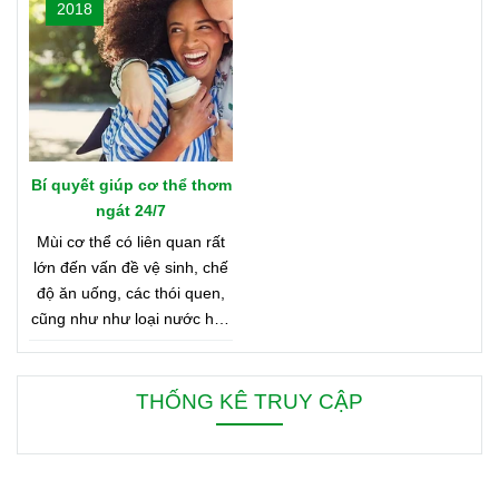
2018
nào? Vậy hãy cùng tìm hiểu
Bản Đồ Nước Hoa của
Oriflame nhé!
Bí quyết giúp cơ thể thơm
ngát 24/7
Mùi cơ thể có liên quan rất
lớn đến vấn đề vệ sinh, chế
độ ăn uống, các thói quen,
cũng như như loại nước hoa
bạn đang dùng. Bên dưới là
8 mẹo nhỏ giúp bạn duy trì
cơ thể thơm ngát từ sáng
THỐNG KÊ TRUY CẬP
đến tối, từ đầu đến chân.