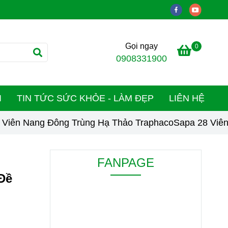
Gọi ngay
0
0908331900
I
TIN TỨC SỨC KHỎE - LÀM ĐẸP
LIÊN HỆ
Viên Nang Đông Trùng Hạ Thảo TraphacoSapa 28 Viên
FANPAGE
Đề