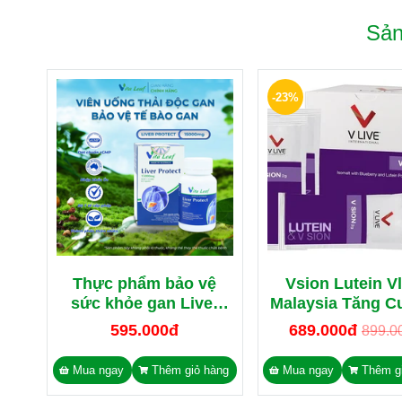
Sản
-23%
Thực phẩm bảo vệ
Vsion Lutein Vl
sức khỏe gan Liver
Malaysia Tăng 
Protect 15000mg nhập
Thị Lực, Giảm Mỏ
595.000đ
689.000đ
899.0
khẩu Úc
28 gói x 2g
Mua ngay
Thêm giỏ hàng
Mua ngay
Thêm g