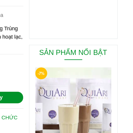
pa
g Trùng
 hoạt lạc,
SẢN PHẨM NỔI BẬT
-7%
y
M CHỨC