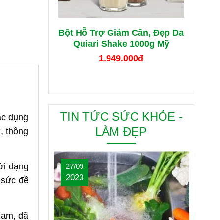
Bột Hỗ Trợ Giảm Cân, Đẹp Da
Quiari Shake 1000g Mỹ
1.949.000đ
TIN TỨC SỨC KHỎE -
ác dụng
LÀM ĐẸP
, thông
ới dạng
27/09
2023
 sức đề
Nam, đã