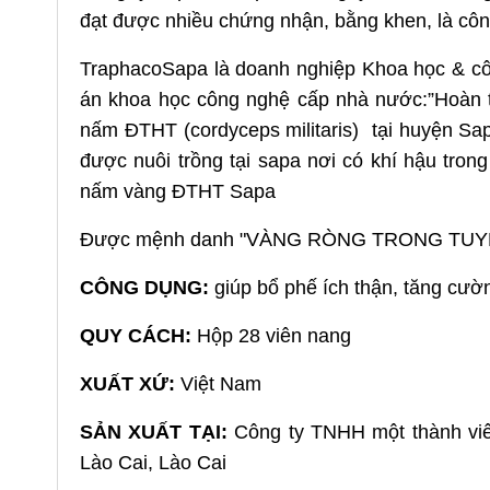
đạt được nhiều chứng nhận, bằng khen, là công
TraphacoSapa là doanh nghiệp Khoa học & côn
án khoa học công nghệ cấp nhà nước:”Hoàn t
nấm ĐTHT (cordyceps militaris) tại huyện Sa
được nuôi trồng tại sapa nơi có khí hậu tron
nấm vàng ĐTHT Sapa
Được mệnh danh "VÀNG RÒNG TRONG TUY
CÔNG DỤNG:
giúp bổ phế ích thận, tăng cườ
QUY CÁCH:
Hộp 28 viên nang
XUẤT XỨ:
Việt Nam
SẢN XUẤT TẠI:
Công ty TNHH một thành viê
Lào Cai, Lào Cai