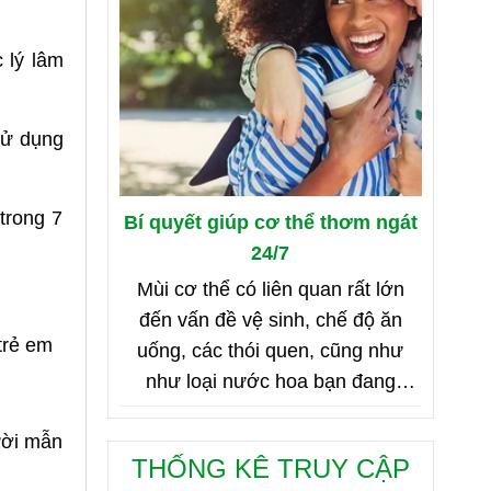
 lý lâm
sử dụng
 trong 7
Bí quyết giúp cơ thể thơm ngát
24/7
Mùi cơ thể có liên quan rất lớn
đến vấn đề vệ sinh, chế độ ăn
trẻ em
uống, các thói quen, cũng như
như loại nước hoa bạn đang
dùng. Bên dưới là 8 mẹo nhỏ giúp
ười mẫn
bạn duy trì cơ thể thơm ngát từ
THỐNG KÊ TRUY CẬP
sáng đến tối, từ đầu đến chân.