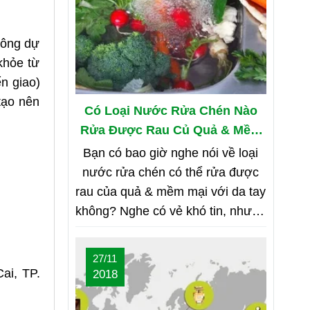
công dự
khỏe từ
n giao)
tạo nên
Có Loại Nước Rửa Chén Nào
Rửa Được Rau Củ Quả & Mềm
Mại Với Da Tay?
Bạn có bao giờ nghe nói về loại
nước rửa chén có thể rửa được
rau của quả & mềm mại với da tay
không? Nghe có vẻ khó tin, nhưng
bạn hãy cùng shop tìm hiểu nhé
27/11
ai, TP.
2018