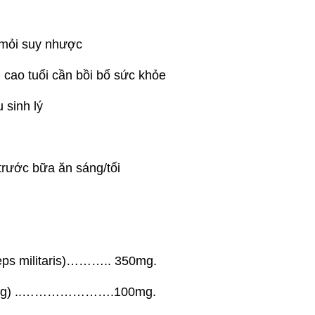
 mỏi suy nhược
cao tuổi cần bồi bổ sức khỏe
 sinh lý
trước bữa ăn sáng/tối
eps militaris)……….. 350mg.
seng) ..………………….100mg.