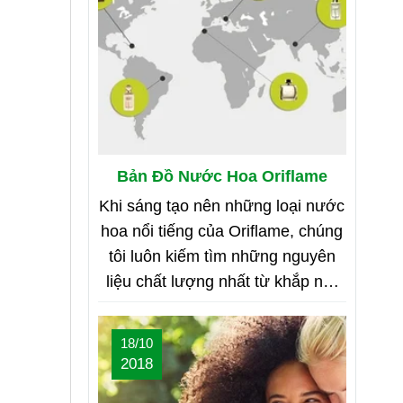
Bản Đồ Nước Hoa Oriflame
Khi sáng tạo nên những loại nước
hoa nổi tiếng của Oriflame, chúng
tôi luôn kiếm tìm những nguyên
liệu chất lượng nhất từ khắp nơi
trên thế giới. Bạn tò mò muốn biết
đó là những nơi nào? Vậy hãy
18/10
cùng tìm hiểu Bản Đồ Nước Hoa
2018
của Oriflame nhé!