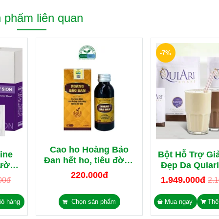
 phẩm liên quan
-7%
Cao ho Hoàng Bảo
ine
Bột Hỗ Trợ Gi
Đan hết ho, tiêu đờm,
Cường
Đẹp Da Quiar
bổ phổi 100ml
220.000đ
i Mắt
1000g M
1.949.000đ
00đ
2.
iỏ hàng
Chọn sản phẩm
Mua ngay
Thê