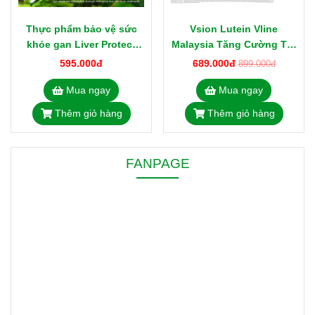
Thực phẩm bảo vệ sức
Vsion Lutein Vline
khỏe gan Liver Protect
Malaysia Tăng Cường Thị
15000mg nhập khẩu Úc
Lực, Giảm Mỏi Mắt 28 gói
595.000đ
689.000đ
899.000đ
x 2g
Mua ngay
Mua ngay
Thêm giỏ hàng
Thêm giỏ hàng
FANPAGE