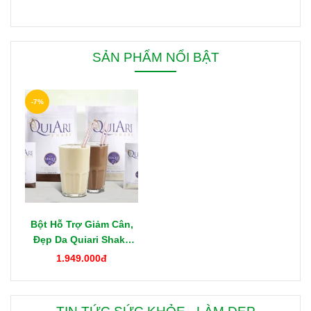
SẢN PHẨM NỔI BẬT
-7%
Bột Hỗ Trợ Giảm Cân,
Đẹp Da Quiari Shake
1000g Mỹ
1.949.000đ