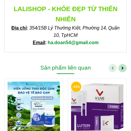
LALISHOP - KHỎE ĐẸP TỪ THIÊN
NHIÊN
Địa chỉ
:
354/15B Lý Thường Kiệt, Phường 14, Quận
10, TpHCM
Email
:
ha.doan54@gmail.com
Sản phẩm liên quan
-23%