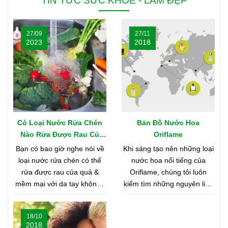
TIN TỨC SỨC KHỎE - LÀM ĐẸP
27/09
27/11
2023
2018
Có Loại Nước Rửa Chén
Bản Đồ Nước Hoa
Nào Rửa Được Rau Củ
Oriflame
Quả & Mềm Mại Với Da
Bạn có bao giờ nghe nói về
Khi sáng tạo nên những loại
Tay?
loại nước rửa chén có thể
nước hoa nổi tiếng của
rửa được rau của quả &
Oriflame, chúng tôi luôn
mềm mại với da tay không?
kiếm tìm những nguyên liệu
Nghe có vẻ khó tin, nhưng
chất lượng nhất từ khắp nơi
bạn hãy cùng shop tìm hiểu
trên thế giới. Bạn tò mò
18/10
nhé
muốn biết đó là những nơi
2018