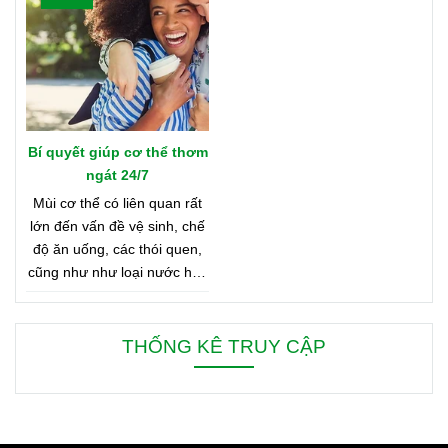
nào? Vậy hãy cùng tìm hiểu
Bản Đồ Nước Hoa của
Oriflame nhé!
Bí quyết giúp cơ thể thơm
ngát 24/7
Mùi cơ thể có liên quan rất
lớn đến vấn đề vệ sinh, chế
độ ăn uống, các thói quen,
cũng như như loại nước hoa
bạn đang dùng. Bên dưới là
8 mẹo nhỏ giúp bạn duy trì
cơ thể thơm ngát từ sáng
THỐNG KÊ TRUY CẬP
đến tối, từ đầu đến chân.