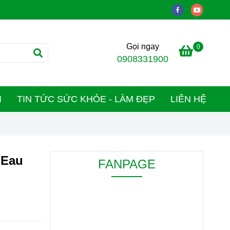
Gọi ngay
0
0908331900
I
TIN TỨC SỨC KHỎE - LÀM ĐẸP
LIÊN HỆ
 Eau
FANPAGE