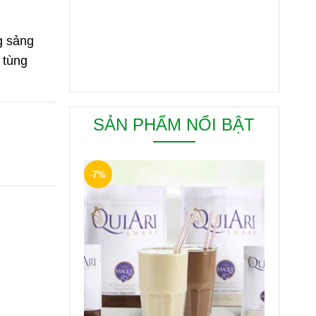
g sảng
 tùng
SẢN PHẨM NỔI BẬT
-7%