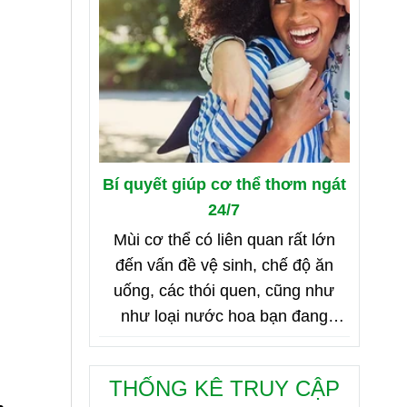
Bí quyết giúp cơ thể thơm ngát
24/7
Mùi cơ thể có liên quan rất lớn
đến vấn đề vệ sinh, chế độ ăn
uống, các thói quen, cũng như
như loại nước hoa bạn đang
dùng. Bên dưới là 8 mẹo nhỏ giúp
bạn duy trì cơ thể thơm ngát từ
THỐNG KÊ TRUY CẬP
sáng đến tối, từ đầu đến chân.