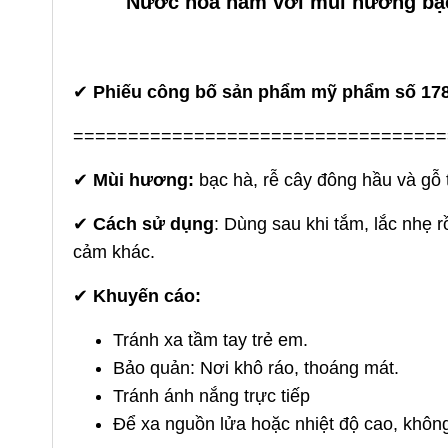
Nước hoa nam với mùi hương bạc 
✔
Phiếu công bố sản phẩm mỹ phẩm số
17
==================================
✔
Mùi h
ương:
bạc hà, rễ cây đông hầu và gỗ 
✔
Cách sử dụng
: Dùng sau khi tắm, lắc nhẹ 
cảm khác.
✔
Khuyến cáo:
Tránh xa tầm tay trẻ em.
Bảo quản: Nơi khô ráo, thoáng mát.
Tránh ánh nắng trực tiếp
Để xa nguồn lửa hoặc nhiệt độ cao, không