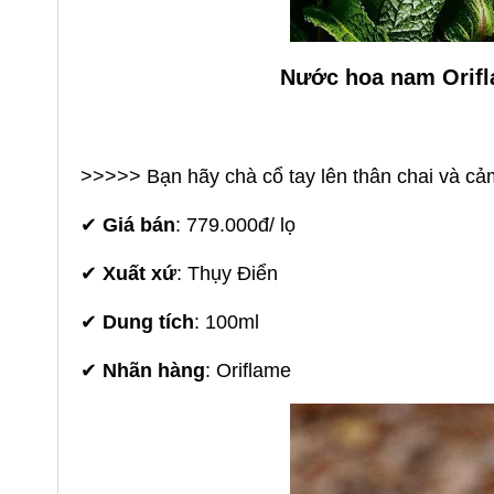
Nước hoa nam Orifla
>>>>>
Bạn hãy chà cổ tay lên thân chai và c
✔
Giá bán
: 779.000đ/ lọ
✔
Xuất xứ
: Thụy Điển
✔
Dung tích
: 100ml
✔
Nhãn hàng
: Oriflame