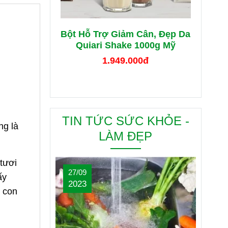
Bột Hỗ Trợ Giảm Cân, Đẹp Da
Quiari Shake 1000g Mỹ
1.949.000đ
TIN TỨC SỨC KHỎE -
ng là
LÀM ĐẸP
tươi
27/09
ấy
2023
g con