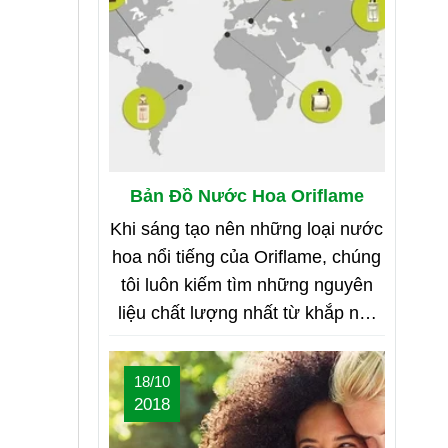
Bản Đồ Nước Hoa Oriflame
Khi sáng tạo nên những loại nước
hoa nổi tiếng của Oriflame, chúng
tôi luôn kiếm tìm những nguyên
liệu chất lượng nhất từ khắp nơi
trên thế giới. Bạn tò mò muốn biết
đó là những nơi nào? Vậy hãy
18/10
cùng tìm hiểu Bản Đồ Nước Hoa
2018
của Oriflame nhé!