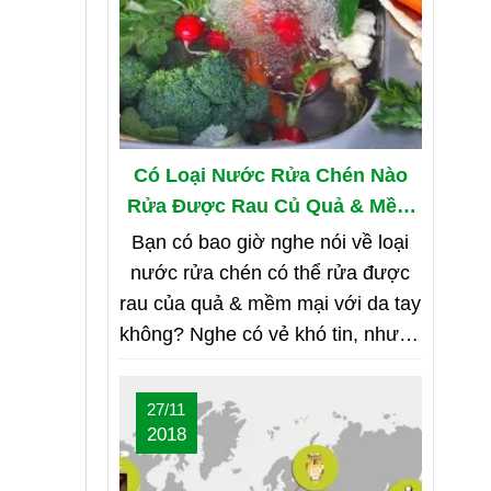
Có Loại Nước Rửa Chén Nào
Rửa Được Rau Củ Quả & Mềm
Mại Với Da Tay?
Bạn có bao giờ nghe nói về loại
nước rửa chén có thể rửa được
rau của quả & mềm mại với da tay
không? Nghe có vẻ khó tin, nhưng
bạn hãy cùng shop tìm hiểu nhé
27/11
2018