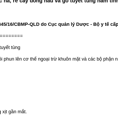
hà, rễ cây đông hầu và gỗ tuyết tùng nam tín
845/16/CBMP-QLD
do Cục quản lý Dược - Bộ y tế cấ
========
tuyết tùng
rồi phun lên cơ thể ngoại trừ khuôn mặt và các bộ phận 
 xịt gần mắt.