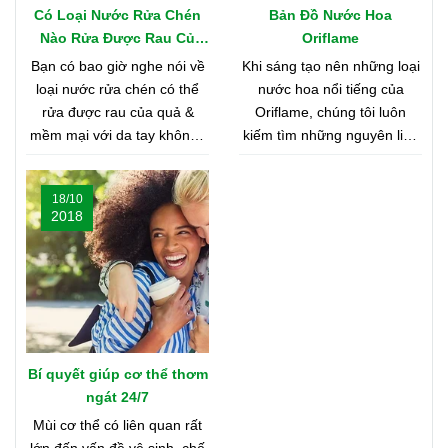
Có Loại Nước Rửa Chén
Bản Đồ Nước Hoa
Nào Rửa Được Rau Củ
Oriflame
Quả & Mềm Mại Với Da
Bạn có bao giờ nghe nói về
Khi sáng tạo nên những loại
Tay?
loại nước rửa chén có thể
nước hoa nổi tiếng của
rửa được rau của quả &
Oriflame, chúng tôi luôn
mềm mại với da tay không?
kiếm tìm những nguyên liệu
Nghe có vẻ khó tin, nhưng
chất lượng nhất từ khắp nơi
bạn hãy cùng shop tìm hiểu
trên thế giới. Bạn tò mò
18/10
nhé
muốn biết đó là những nơi
2018
nào? Vậy hãy cùng tìm hiểu
Bản Đồ Nước Hoa của
Oriflame nhé!
Bí quyết giúp cơ thể thơm
ngát 24/7
Mùi cơ thể có liên quan rất
lớn đến vấn đề vệ sinh, chế