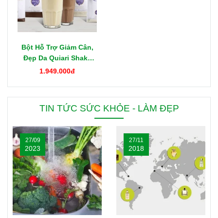
Bột Hỗ Trợ Giảm Cân,
Đẹp Da Quiari Shake
1000g Mỹ
1.949.000đ
TIN TỨC SỨC KHỎE - LÀM ĐẸP
27/09
27/11
2023
2018