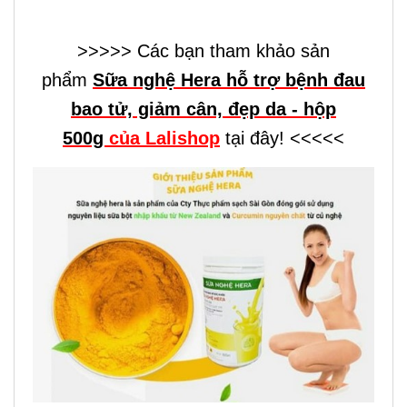
>>>>> Các bạn tham khảo sản
phẩm
Sữa nghệ Hera hỗ trợ bệnh đau
bao tử, giảm cân, đẹp da - hộp
500g
của Lalishop
tại đây! <<<<<