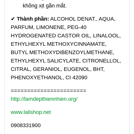
không xịt gần mắt.
✔
Thành phần:
ALCOHOL DENAT., AQUA,
PARFUM, LIMONENE, PEG-40
HYDROGENATED CASTOR OIL, LINALOOL,
ETHYLHEXYL METHOXYCINNAMATE,
BUTYL METHOXYDIBENZOYLMETHANE,
ETHYLHEXYL SALICYLATE, CITRONELLOL,
CITRAL, GERANIOL, EUGENOL, BHT,
PHENOXYETHANOL, CI 42090
=======================
http://lamdepthiennhien.org/
www.lalishop.net
0908331900