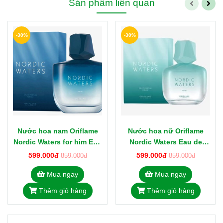
Sản phẩm liên quan
-30%
-30%
Nước hoa nam Oriflame
Nước hoa nữ Oriflame
Nordic Waters for him Eau
Nordic Waters Eau de
de Parfum 75ml
Parfum 50ml
599.000đ
599.000đ
859.000đ
859.000đ
Mua ngay
Mua ngay
Thêm giỏ hàng
Thêm giỏ hàng