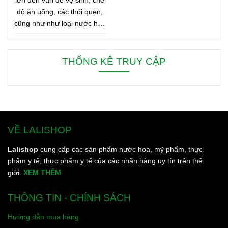
độ ăn uống, các thói quen,
cũng như như loại nước hoa
bạn đang dùng. Bên dưới là
8 mẹo nhỏ giúp bạn duy trì
cơ thể thơm ngát từ sáng
THỐNG KÊ TRUY CẬP
đến tối, từ đầu đến chân.
VỀ LALISHOP
Lalishop
cung cấp các sản phẩm nước hoa, mỹ phẩm, thực
phẩm y tế, thực phẩm y tế của các nhãn hàng uy tín trên thế
giới.
XEM THÊM
THÔNG TIN - CHÍNH SÁCH
Hướng dẫn mua hàng