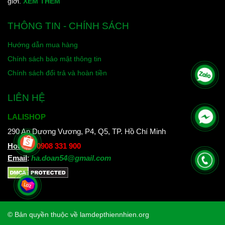
giới.
XEM THÊM
THÔNG TIN - CHÍNH SÁCH
Hướng dẫn mua hàng
Chính sách bảo mật thông tin
Chính sách đổi trả và hoàn tiền
LIÊN HỆ
LALISHOP
290 An Dương Vương, P4, Q5, TP. Hồ Chí Minh
Hotline
:
0908 331 900
Email
:
ha.doan54@gmail.com
© Bản quyền thuộc về lamdepthiennhien.org