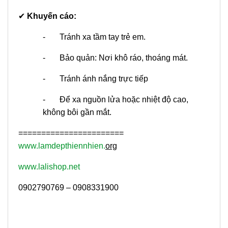
✔
Khuyến cáo:
- Tránh xa tầm tay trẻ em.
- Bảo quản: Nơi khô ráo, thoáng mát.
- Tránh ánh nắng trực tiếp
- Để xa nguồn lửa hoặc nhiệt độ cao,
không bôi gần mắt.
=======================
www.lamdepthiennhien.
org
www.lalishop.net
0902790769 – 0908331900