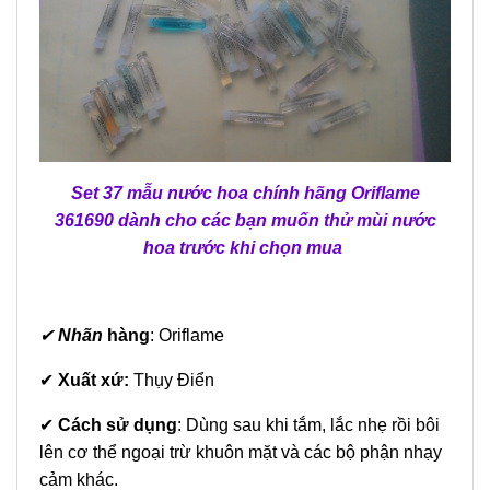
Set 37 mẫu nước hoa chính hãng Oriflame
361690 dành cho các bạn muốn thử mùi nước
hoa trước khi chọn mua
✔
Nhãn
hàng
: Oriflame
✔
Xuất xứ:
Thụy Điển
✔
Cách sử dụng
: Dùng sau khi tắm, lắc nhẹ rồi bôi
lên cơ thể ngoại trừ khuôn mặt và các bộ phận nhạy
cảm khác.