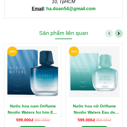
10, TpHCM
Email
:
ha.doan54@gmail.com
Sản phẩm liên quan
-30%
-30%
Nước hoa nam Oriflame
Nước hoa nữ Oriflame
Nordic Waters for him Eau
Nordic Waters Eau de
de Parfum 75ml
Parfum 50ml
599.000đ
599.000đ
859.000đ
859.000đ