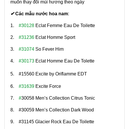
muốn thay đổi mùi hương theo ngày
✔
Các mẫu nước hoa nam
:
1.
#30128
Eclat Femme Eau De Toilette
2.
#31236
Eclat Homme Sport
3.
#31074
So Fever Him
4.
#30173
Eclat Homme Eau De Tolette
5. #15560 Excite by Oriflamme EDT
6.
#31639
Excite Force
7.
#
30058 Men’s Collection Citrus Tonic
8. #30059 Men’s Collection Dark Wood
9. #31145 Glacier Rock Eau De Toilette