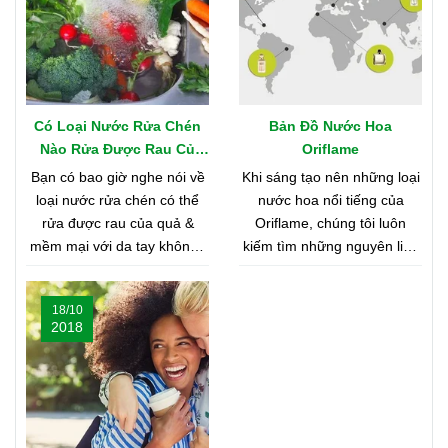
Có Loại Nước Rửa Chén
Bản Đồ Nước Hoa
Nào Rửa Được Rau Củ
Oriflame
Quả & Mềm Mại Với Da
Bạn có bao giờ nghe nói về
Khi sáng tạo nên những loại
Tay?
loại nước rửa chén có thể
nước hoa nổi tiếng của
rửa được rau của quả &
Oriflame, chúng tôi luôn
mềm mại với da tay không?
kiếm tìm những nguyên liệu
Nghe có vẻ khó tin, nhưng
chất lượng nhất từ khắp nơi
bạn hãy cùng shop tìm hiểu
trên thế giới. Bạn tò mò
18/10
nhé
muốn biết đó là những nơi
2018
nào? Vậy hãy cùng tìm hiểu
Bản Đồ Nước Hoa của
Oriflame nhé!