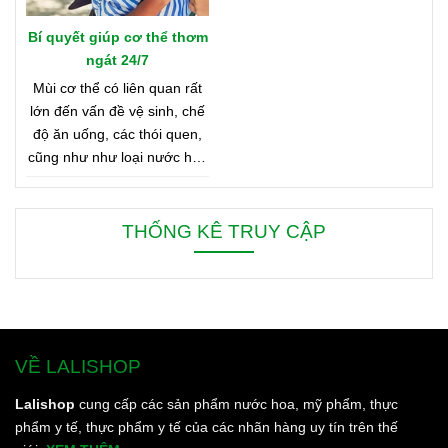
Bí quyết giúp cơ thể thơm
ngát 24/7
Mùi cơ thể có liên quan rất
lớn đến vấn đề vệ sinh, chế
độ ăn uống, các thói quen,
cũng như như loại nước hoa
bạn đang dùng. Bên dưới là
8 mẹo nhỏ giúp bạn duy trì
cơ thể thơm ngát từ sáng
THỐNG KÊ TRUY CẬP
đến tối, từ đầu đến chân.
VỀ LALISHOP
Lalishop
cung cấp các sản phẩm nước hoa, mỹ phẩm, thực
phẩm y tế, thực phẩm y tế của các nhãn hàng uy tín trên thế