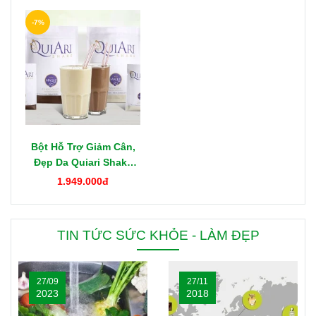
-7%
Bột Hỗ Trợ Giảm Cân,
Đẹp Da Quiari Shake
1000g Mỹ
1.949.000đ
TIN TỨC SỨC KHỎE - LÀM ĐẸP
27/09
27/11
2023
2018