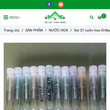
0
MENU
Trang chủ
/
SẢN PHẨM
/
NƯỚC HOA
/
Set 37 nước hoa Orifl