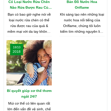
Có Loại Nước Rửa Chén
Bản Đồ Nước Hoa
Nào Rửa Được Rau Củ
Oriflame
Quả & Mềm Mại Với Da
Bạn có bao giờ nghe nói về
Khi sáng tạo nên những loại
Tay?
loại nước rửa chén có thể
nước hoa nổi tiếng của
rửa được rau của quả &
Oriflame, chúng tôi luôn
mềm mại với da tay không?
kiếm tìm những nguyên liệu
Nghe có vẻ khó tin, nhưng
chất lượng nhất từ khắp nơi
bạn hãy cùng shop tìm hiểu
trên thế giới. Bạn tò mò
18/10
nhé
muốn biết đó là những nơi
2018
nào? Vậy hãy cùng tìm hiểu
Bản Đồ Nước Hoa của
Oriflame nhé!
Bí quyết giúp cơ thể thơm
ngát 24/7
Mùi cơ thể có liên quan rất
lớn đến vấn đề vệ sinh, chế