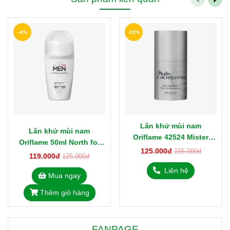
-4%
-19%
Lăn khử mùi nam
Lăn khử mùi nam
Oriflame 42524 Mister
Oriflame 50ml North for
Giordani 50ml
125.000đ
155.000đ
Men 43927
119.000đ
125.000đ
Liên hệ
Mua ngay
Thêm giỏ hàng
FANPAGE