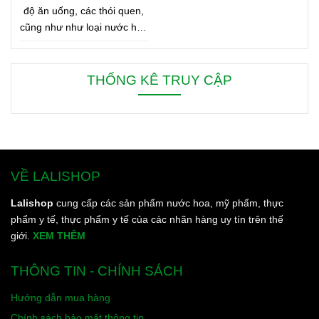
độ ăn uống, các thói quen,
cũng như như loại nước hoa
bạn đang dùng. Bên dưới là
8 mẹo nhỏ giúp bạn duy trì
cơ thể thơm ngát từ sáng
THỐNG KÊ TRUY CẬP
đến tối, từ đầu đến chân.
VỀ LALISHOP
Lalishop
cung cấp các sản phẩm nước hoa, mỹ phẩm, thực
phẩm y tế, thực phẩm y tế của các nhãn hàng uy tín trên thế
giới.
XEM THÊM
THÔNG TIN - CHÍNH SÁCH
Hướng dẫn mua hàng
Chính sách bảo mật thông tin