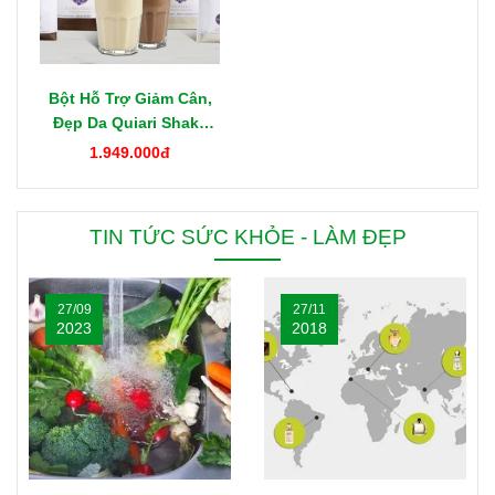
Bột Hỗ Trợ Giảm Cân,
Đẹp Da Quiari Shake
1000g Mỹ
1.949.000đ
TIN TỨC SỨC KHỎE - LÀM ĐẸP
27/09
27/11
2023
2018