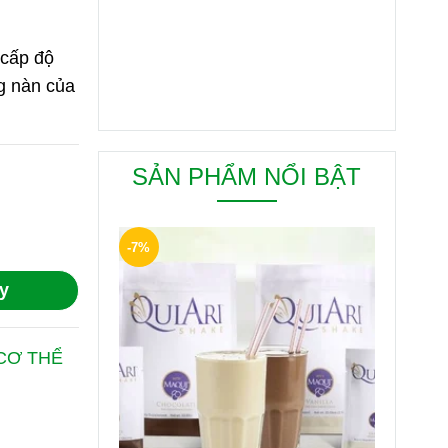
 cấp độ
g nàn của
SẢN PHẨM NỔI BẬT
-7%
y
CƠ THỂ