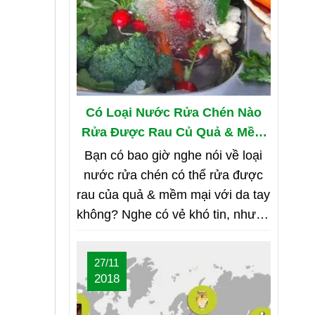
Có Loại Nước Rửa Chén Nào
Rửa Được Rau Củ Quả & Mềm
Mại Với Da Tay?
Bạn có bao giờ nghe nói về loại
nước rửa chén có thể rửa được
rau của quả & mềm mại với da tay
không? Nghe có vẻ khó tin, nhưng
bạn hãy cùng shop tìm hiểu nhé
27/11
2018