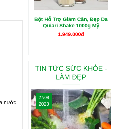
Bột Hỗ Trợ Giảm Cân, Đẹp Da
Quiari Shake 1000g Mỹ
1.949.000đ
TIN TỨC SỨC KHỎE -
LÀM ĐẸP
27/09
ủa nước
2023