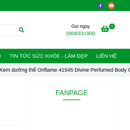
Gọi ngay
0
0908331900
I
TIN TỨC SỨC KHỎE - LÀM ĐẸP
LIÊN HỆ
Kem dưỡng thể Oriflame 41545 Divine Perfumed Body
FANPAGE