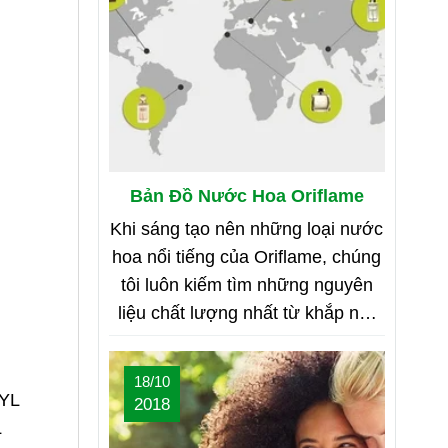
Bản Đồ Nước Hoa Oriflame
Khi sáng tạo nên những loại nước
hoa nổi tiếng của Oriflame, chúng
tôi luôn kiếm tìm những nguyên
liệu chất lượng nhất từ khắp nơi
trên thế giới. Bạn tò mò muốn biết
đó là những nơi nào? Vậy hãy
18/10
cùng tìm hiểu Bản Đồ Nước Hoa
YL
2018
của Oriflame nhé!
L