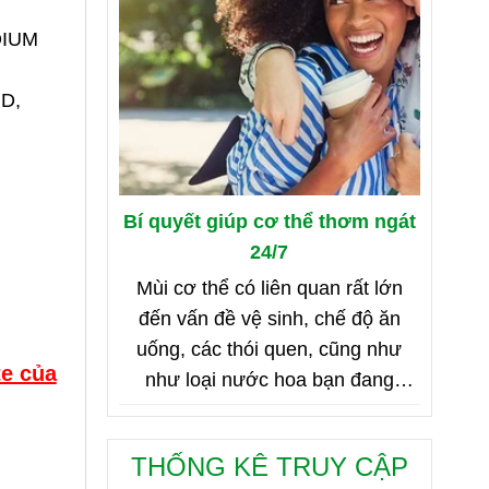
DIUM
D,
Bí quyết giúp cơ thể thơm ngát
24/7
Mùi cơ thể có liên quan rất lớn
đến vấn đề vệ sinh, chế độ ăn
uống, các thói quen, cũng như
te của
như loại nước hoa bạn đang
dùng. Bên dưới là 8 mẹo nhỏ giúp
bạn duy trì cơ thể thơm ngát từ
THỐNG KÊ TRUY CẬP
sáng đến tối, từ đầu đến chân.