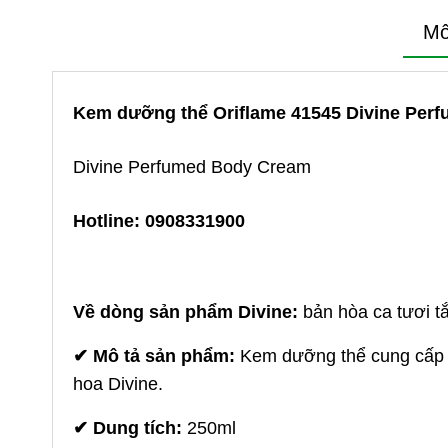
Mô
Kem dưỡng thể Oriflame
41545
Divine Per
Divine Perfumed Body Cream
Hotline: 0908331900
Về dòng sản phẩm Divine:
bản hòa ca tươi t
✔
Mô tả sản phẩm:
Kem dưỡng thể cung cấp đ
hoa Divine.
✔
Dung tích:
250ml