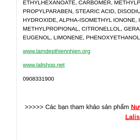
ETHYLHEXANOATE, CARBOMER, METHYLPA
PROPYLPARABEN, STEARIC ACID, DISODIU
HYDROXIDE, ALPHA-ISOMETHYL IONONE, 
METHYLPROPIONAL, CITRONELLOL, GERANI
EUGENOL, LIMONENE, PHENOXYETHANOL, C
www.lamdepthiennhien.
org
www.lalishop.net
0908331900
>>>>> Các bạn tham khảo sản phẩm
Nư
Lali