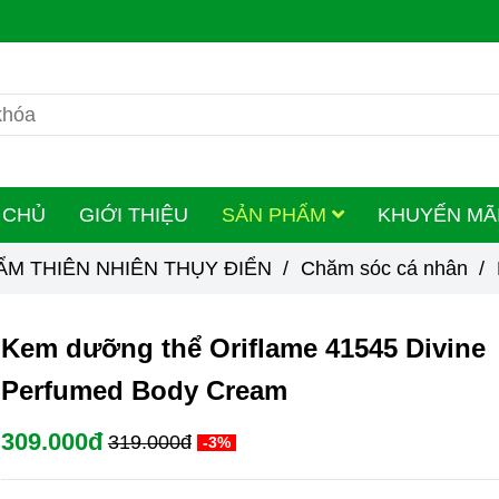
 CHỦ
GIỚI THIỆU
SẢN PHẨM
KHUYẾN MÃ
ẨM THIÊN NHIÊN THỤY ĐIỂN
/
Chăm sóc cá nhân
/
Kem dưỡng thể Oriflame 41545 Divine
Perfumed Body Cream
309.000đ
319.000đ
-3%