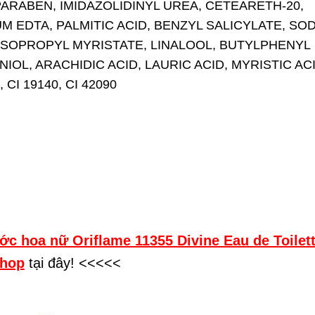
RABEN, IMIDAZOLIDINYL UREA, CETEARETH-20,
M EDTA, PALMITIC ACID, BENZYL SALICYLATE, SO
ISOPROPYL MYRISTATE, LINALOOL, BUTYLPHENYL
OL, ARACHIDIC ACID, LAURIC ACID, MYRISTIC ACI
I 19140, CI 42090
ớc hoa nữ Oriflame 11355 Divine Eau de Toilet
shop
tại đây! <<<<<