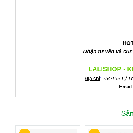
HOT
Nhận tư vấn và cung
LALISHOP - 
Địa chỉ
:
354/15B Lý T
Email
Sản