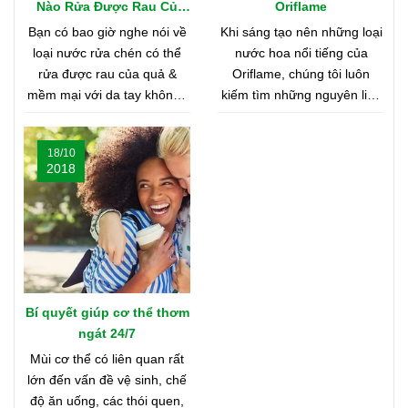
Nào Rửa Được Rau Củ
Oriflame
Quả & Mềm Mại Với Da
Bạn có bao giờ nghe nói về
Khi sáng tạo nên những loại
Tay?
loại nước rửa chén có thể
nước hoa nổi tiếng của
rửa được rau của quả &
Oriflame, chúng tôi luôn
mềm mại với da tay không?
kiếm tìm những nguyên liệu
Nghe có vẻ khó tin, nhưng
chất lượng nhất từ khắp nơi
bạn hãy cùng shop tìm hiểu
trên thế giới. Bạn tò mò
18/10
nhé
muốn biết đó là những nơi
2018
nào? Vậy hãy cùng tìm hiểu
Bản Đồ Nước Hoa của
Oriflame nhé!
Bí quyết giúp cơ thể thơm
ngát 24/7
Mùi cơ thể có liên quan rất
lớn đến vấn đề vệ sinh, chế
độ ăn uống, các thói quen,