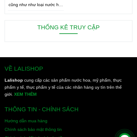
cũng như như loại nước hoa
bạn đang dùng. Bên dưới là
8 mẹo nhỏ giúp bạn duy trì
cơ thể thơm ngát từ sáng
THỐNG KÊ TRUY CẬP
đến tối, từ đầu đến chân.
VỀ LALISHOP
Lalishop
cung cấp các sản phẩm nước hoa, mỹ phẩm, thực
phẩm y tế, thực phẩm y tế của các nhãn hàng uy tín trên thế
giới.
XEM THÊM
THÔNG TIN - CHÍNH SÁCH
Hướng dẫn mua hàng
Chính sách bảo mật thông tin