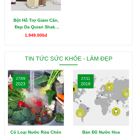
Bột Hỗ Trợ Giảm Cân,
Đẹp Da Quiari Shake
1000g Mỹ
1.949.000đ
TIN TỨC SỨC KHỎE - LÀM ĐẸP
27/09
27/11
2023
2018
Có Loại Nước Rửa Chén
Bản Đồ Nước Hoa