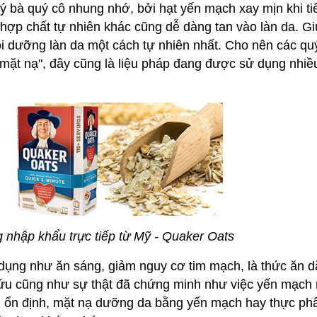
bà quý cô nhung nhớ, bởi hạt yến mạch xay mịn khi ti
hợp chất tự nhiên khác cũng dễ dàng tan vào làn da. G
ôi dưỡng làn da một cách tự nhiên nhất. Cho nên các qu
mặt nạ", đây cũng là liệu pháp đang được sử dụng nhiề
 nhập khẩu trực tiếp từ Mỹ - Quaker Oats
 dụng như ăn sáng, giảm nguy cơ tim mạch, là thức ăn 
ứu cũng như sự thật đã chứng minh như việc yến mạch 
 ổn định, mặt nạ dưỡng da bằng yến mạch hay thực ph