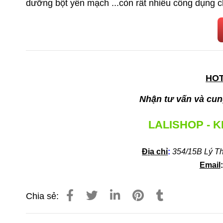
dưỡng bột yến mạch ...còn rất nhiều công dụng 
HOT
Nhận tư vấn và cung
LALISHOP - 
Địa chỉ
:
354/15B Lý T
Email
Chia sẻ: