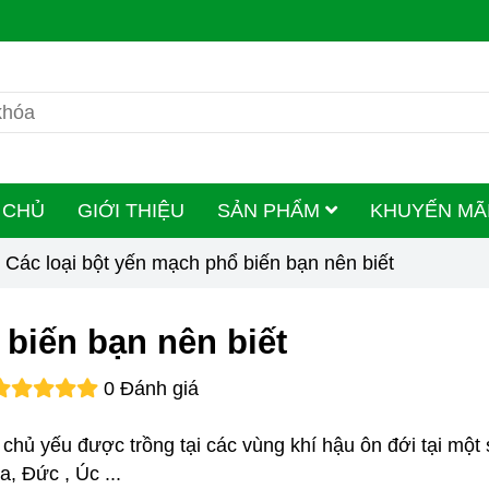
 CHỦ
GIỚI THIỆU
SẢN PHẨM
KHUYẾN MÃ
Các loại bột yến mạch phổ biến bạn nên biết
 biến bạn nên biết
0 Đánh giá
c chủ yếu được trồng tại các vùng khí hậu ôn đới tại một
 Đức , Úc ...