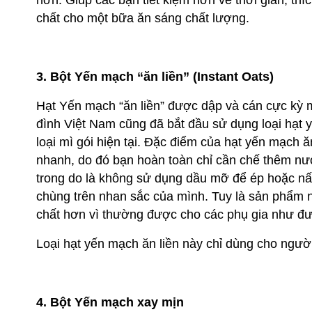
hơn. Giúp các bạn tiết kiệm hơn về thời gian, t
chất cho một bữa ăn sáng chất lượng.
3. Bột Yến mạch “ăn liền” (Instant Oats)
Hạt Yến mạch “ăn liền” được dập và cán cực kỳ m
đình Việt Nam cũng đã bắt đầu sử dụng loại hạt 
loại mì gói hiện tại. Đặc điểm của hạt yến mạch ă
nhanh, do đó bạn hoàn toàn chỉ cần chế thêm nư
trong do là không sử dụng dầu mỡ để ép hoặc nấ
chùng trên nhan sắc của mình. Tuy là sản phẩm n
chất hơn vì thường được cho các phụ gia như đư
Loại hạt yến mạch ăn liền này chỉ dùng cho người 
4. Bột Yến mạch xay mịn