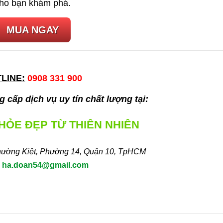
cho bạn khám phá.
MUA NGAY
LINE:
0908 331 900
 cấp dịch vụ uy tín chất lượng tại:
KHỎE ĐẸP TỪ THIÊN NHIÊN
hường Kiệt, Phường 14, Quận 10, TpHCM
:
ha.doan54@gmail.com