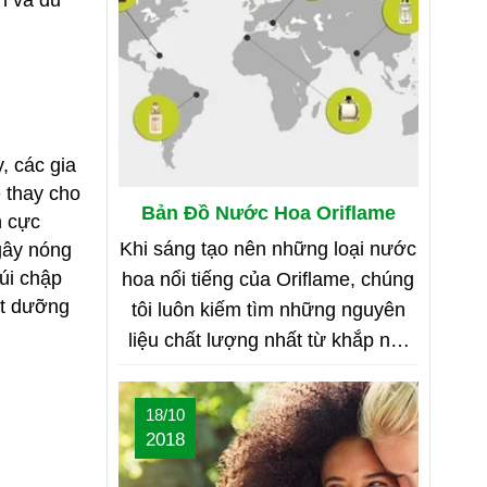
n và đủ
, các gia
 thay cho
Bản Đồ Nước Hoa Oriflame
n cực
Khi sáng tạo nên những loại nước
gây nóng
úi chập
hoa nổi tiếng của Oriflame, chúng
ít dưỡng
tôi luôn kiếm tìm những nguyên
liệu chất lượng nhất từ khắp nơi
trên thế giới. Bạn tò mò muốn biết
đó là những nơi nào? Vậy hãy
18/10
cùng tìm hiểu Bản Đồ Nước Hoa
2018
của Oriflame nhé!