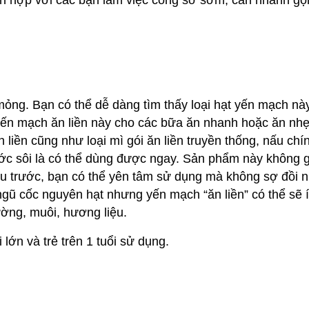
hích hợp với các bạn làm việc công sở sớm, cần nhanh gọ
ỏng. Bạn có thể dễ dàng tìm thấy loại hạt yến mạch này
yến mạch ăn liền này cho các bữa ăn nhanh hoặc ăn nhẹ
n liền cũng như loại mì gói ăn liền truyền thống, nấu chí
ớc sôi là có thể dùng được ngay. Sản phẩm này không 
u trước, bạn có thể yên tâm sử dụng mà không sợ đồi n
gũ cốc nguyên hạt nhưng yến mạch “ăn liền” có thể sẽ 
ờng, muôi, hương liệu.
lớn và trẻ trên 1 tuổi sử dụng.