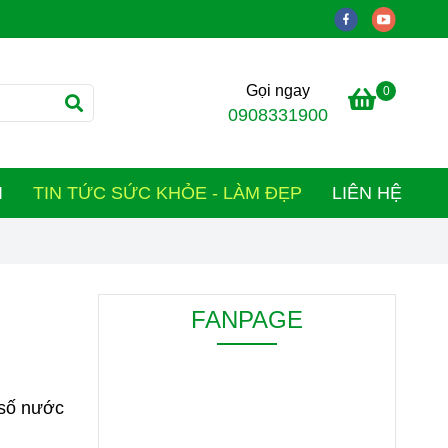
Gọi ngay
0
0908331900
I
TIN TỨC SỨC KHỎE - LÀM ĐẸP
LIÊN HỆ
FANPAGE
 số nước