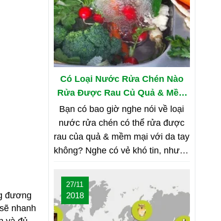
Có Loại Nước Rửa Chén Nào
Rửa Được Rau Củ Quả & Mềm
Mại Với Da Tay?
Bạn có bao giờ nghe nói về loại
nước rửa chén có thể rửa được
rau của quả & mềm mại với da tay
không? Nghe có vẻ khó tin, nhưng
bạn hãy cùng shop tìm hiểu nhé
27/11
ng đương
2018
 sẽ nhanh