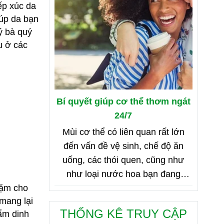
ếp xúc da
iúp da bạn
ý bà quý
u ở các
Bí quyết giúp cơ thể thơm ngát
24/7
Mùi cơ thể có liên quan rất lớn
đến vấn đề vệ sinh, chế độ ăn
uống, các thói quen, cũng như
như loại nước hoa bạn đang
dặm cho
dùng. Bên dưới là 8 mẹo nhỏ giúp
mang lại
bạn duy trì cơ thể thơm ngát từ
THỐNG KÊ TRUY CẬP
ẩm dinh
sáng đến tối, từ đầu đến chân.