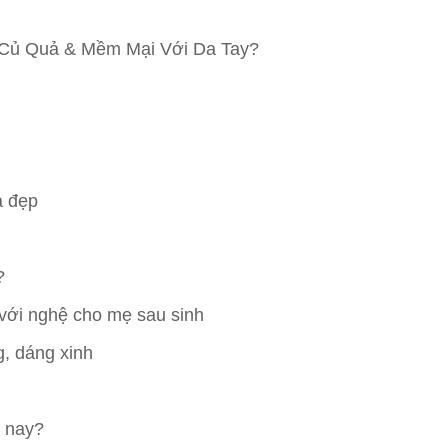
Củ Quả & Mềm Mại Với Da Tay?
a đẹp
?
 với nghệ cho mẹ sau sinh
g, dáng xinh
n nay?