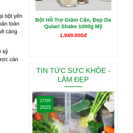
ại bột yến
Bột Hỗ Trợ Giảm Cân, Đẹp Da
oàn toàn
Quiari Shake 1000g Mỹ
sẽ càng
1.949.000đ
ý kỹ
được cán
TIN TỨC SỨC KHỎE -
LÀM ĐẸP
27/09
2023