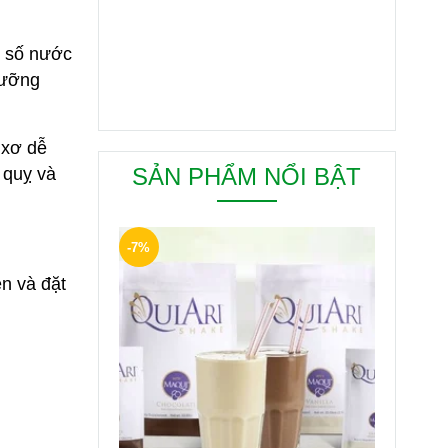
ột số nước
dưỡng
 xơ dễ
SẢN PHẨM NỔI BẬT
 quỵ và
-7%
n và đặt