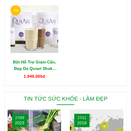
-7%
Bột Hỗ Trợ Giảm Cân,
Đẹp Da Quiari Shake
1000g Mỹ
1.949.000đ
TIN TỨC SỨC KHỎE - LÀM ĐẸP
27/09
27/11
2023
2018