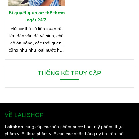
Bí quyết giúp cơ thể thơm
ngát 24/7
Mùi cơ thể có liên quan rất
lớn đến vấn đề vệ sinh, chế
độ ăn uống, các thói quen,
cũng như như loại nước hoa
bạn đang dùng. Bên dưới là
8 mẹo nhỏ giúp bạn duy trì
cơ thể thơm ngát từ sáng
THỐNG KÊ TRUY CẬP
đến tối, từ đầu đến chân.
VỀ LALISHOP
Lalishop
cung cấp các sản phẩm nước hoa, mỹ phẩm, thực
phẩm y tế, thực phẩm y tế của các nhãn hàng uy tín trên thế