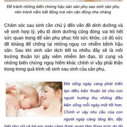
Để tránh những biến chứng hậu sản sản phụ sau sinh sản phụ 
nên tránh nằm bất động mà nên vận động nhẹ nhàng 
Chăm sóc sau sinh cần chú ý đến vấn đề dinh dưỡng và 
vệ sinh hợp lý, yếu tố dinh dưỡng cũng đóng vai trò hết 
sức quan trọng để sản phụ phục hồi sức khỏe, có đủ sức 
đề kháng để chống lại những nguy cơ nhiễm bệnh hậu 
sản. Sau khi sinh sản dịch tiết ra nhiều đây sẽ là môi 
trường thuận lợi gây viêm nhiễm âm đạo, tử cung và 
những biến chứng nguy hiểm khác chính vì vậy phải thận 
trọng trong quá trình vệ sinh sau sinh của sản phụ.
Đời sống ngày càng phát triển
tạo điều kiện thuận lợi cho con
người hưởng thụ những điều
kiện sống mỗi ngày một tốt hơn.
Chính vì vậy nhu cầu của con
người ngày càng tăng lên, đặc
biệt phụ nữ và trẻ em ngày càng được quan tâm đúng mức do đó