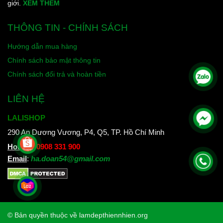
giới.
XEM THÊM
THÔNG TIN - CHÍNH SÁCH
Hướng dẫn mua hàng
Chính sách bảo mật thông tin
Chính sách đổi trả và hoàn tiền
LIÊN HỆ
LALISHOP
290 An Dương Vương, P4, Q5, TP. Hồ Chí Minh
Hotline
:
0908 331 900
Email
:
ha.doan54@gmail.com
© Bản quyền thuộc về lamdepthiennhien.org