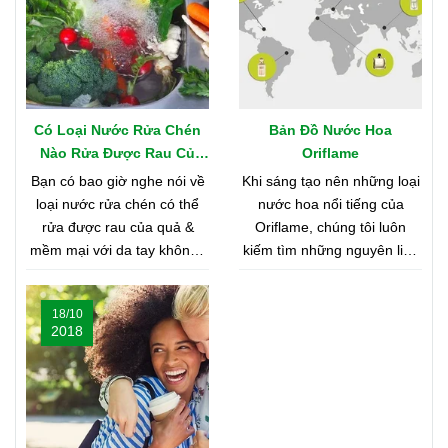
Có Loại Nước Rửa Chén
Bản Đồ Nước Hoa
Nào Rửa Được Rau Củ
Oriflame
Quả & Mềm Mại Với Da
Bạn có bao giờ nghe nói về
Khi sáng tạo nên những loại
Tay?
loại nước rửa chén có thể
nước hoa nổi tiếng của
rửa được rau của quả &
Oriflame, chúng tôi luôn
mềm mại với da tay không?
kiếm tìm những nguyên liệu
Nghe có vẻ khó tin, nhưng
chất lượng nhất từ khắp nơi
bạn hãy cùng shop tìm hiểu
trên thế giới. Bạn tò mò
18/10
nhé
muốn biết đó là những nơi
2018
nào? Vậy hãy cùng tìm hiểu
Bản Đồ Nước Hoa của
Oriflame nhé!