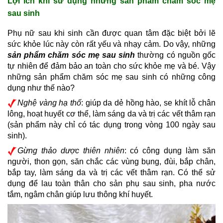
Lợi ích khi sử dụng những sản phẩm chăm sóc mẹ 
sau sinh
Phụ nữ sau khi sinh cần được quan tâm đặc biệt bởi lẽ 
sức khỏe lúc này còn rất yếu và nhạy cảm. Do vậy, những 
sản phẩm chăm sóc mẹ sau sinh
 thường có nguồn gốc 
tự nhiên để đảm bảo an toàn cho sức khỏe mẹ và bé. Vậy 
những sản phẩm chăm sóc mẹ sau sinh có những công 
dụng như thế nào?
Nghệ vàng hạ thố
: giúp da dẻ hồng hào, se khít lỗ chân 
lông, hoạt huyết cơ thể, làm sáng da và trị các vết thâm rạn 
(sản phẩm này chỉ có tác dụng trong vòng 100 ngày sau 
sinh).
Gừng thảo dược thiên nhiên
: có công dụng làm săn 
người, thon gọn, săn chắc các vùng bụng, đùi, bắp chân, 
bắp tay, làm sáng da và trị các vết thâm rạn. Có thể sử 
dụng để lau toàn thân cho sản phụ sau sinh, pha nước 
tắm, ngâm chân giúp lưu thông khí huyết.