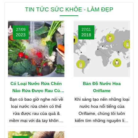
TIN TỨC SỨC KHỎE - LÀM ĐẸP
27/09
27/11
2023
2018
Có Loại Nước Rửa Chén
Bản Đồ Nước Hoa
Nào Rửa Được Rau Củ
Oriflame
Quả & Mềm Mại Với Da
Bạn có bao giờ nghe nói về
Khi sáng tạo nên những loại
Tay?
loại nước rửa chén có thể
nước hoa nổi tiếng của
rửa được rau của quả &
Oriflame, chúng tôi luôn
mềm mại với da tay không?
kiếm tìm những nguyên liệu
Nghe có vẻ khó tin, nhưng
chất lượng nhất từ khắp nơi
bạn hãy cùng shop tìm hiểu
trên thế giới. Bạn tò mò