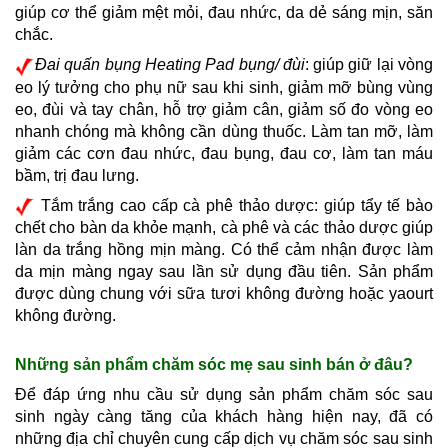
giúp cơ thể giảm mệt mỏi, đau nhức, da dẻ sáng mịn, săn 
chắc.
Đai quấn bụng Heating Pad bụng/ đùi
: giúp giữ lại vòng 
eo lý tưởng cho phụ nữ sau khi sinh, giảm mỡ bùng vùng 
eo, đùi và tay chân, hỗ trợ giảm cân, giảm số đo vòng eo 
nhanh chóng mà không cần dùng thuốc. Làm tan mỡ, làm 
giảm các cơn đau nhức, đau bụng, đau cơ, làm tan máu 
bầm, trị đau lưng.
Tắm trắng cao cấp cà phê thảo dược: giúp tẩy tế bào
chết cho bàn da khỏe mạnh, cà phê và các thảo dược giúp
làn da trắng hồng mịn màng. Có thể cảm nhận được làm
da mịn màng ngay sau lần sử dụng đầu tiên. Sản phẩm
được dùng chung với sữa tươi không đường hoặc yaourt
không đường.
Những sản phẩm chăm sóc mẹ sau sinh bán ở đâu?
Để đáp ứng nhu cầu sử dụng sản phẩm chăm sóc sau 
sinh ngày càng tăng của khách hàng hiện nay, đã có 
những địa chỉ chuyên cung cấp dịch vụ chăm sóc sau sinh 