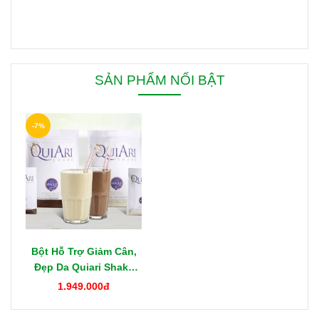
SẢN PHẨM NỔI BẬT
-7%
Bột Hỗ Trợ Giảm Cân,
Đẹp Da Quiari Shake
1000g Mỹ
1.949.000đ