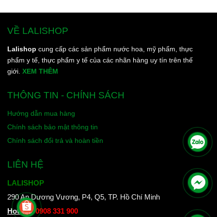
VỀ LALISHOP
Lalishop
cung cấp các sản phẩm nước hoa, mỹ phẩm, thực
phẩm y tế, thực phẩm y tế của các nhãn hàng uy tín trên thế
giới.
XEM THÊM
THÔNG TIN - CHÍNH SÁCH
Hướng dẫn mua hàng
Chính sách bảo mật thông tin
Chính sách đổi trả và hoàn tiền
LIÊN HỆ
LALISHOP
290 An Dương Vương, P4, Q5, TP. Hồ Chí Minh
Hotline
:
0908 331 900