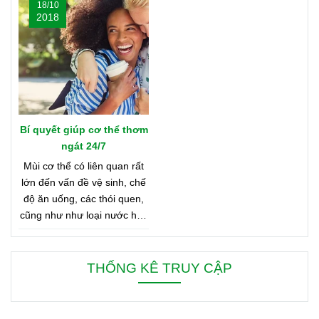
18/10
nhé
muốn biết đó là những nơi
2018
nào? Vậy hãy cùng tìm hiểu
Bản Đồ Nước Hoa của
Oriflame nhé!
Bí quyết giúp cơ thể thơm
ngát 24/7
Mùi cơ thể có liên quan rất
lớn đến vấn đề vệ sinh, chế
độ ăn uống, các thói quen,
cũng như như loại nước hoa
bạn đang dùng. Bên dưới là
8 mẹo nhỏ giúp bạn duy trì
cơ thể thơm ngát từ sáng
THỐNG KÊ TRUY CẬP
đến tối, từ đầu đến chân.