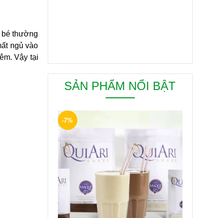
 bé thường 
ất ngủ vào 
êm. Vậy tại 
SẢN PHẨM NỔI BẬT
-7%