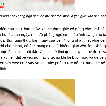
 từ ngủ ngày sang ngủ đêm để mẹ bớt mệt mỏi và yên giấc vào ban đê
iện như sau: ban ngày, khi bé thức giấc cố gắng chơi với bé 
bé bú lúc ban ngày, nên để phòng ngủ có nhiều ánh sáng vào ba
dài thời gian thức ban ngày của bé. Không nhất thiết phải để 
i cho bé bú, để ánh sáng dịu, giữ không gian yên tĩnh, không 
c ngủ đêm. Nên bắt đầu tập cho bé thói quen này khi bé được vài
úc này nên đặt bé vào nôi hay giường khi bé buồn ngủ và để bé t
en với việc như vậy và sau này phải được hát ru, rung lắc bé 
tĩnh.