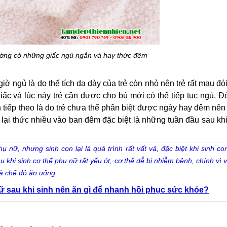
thường có những giấc ngủ ngắn và hay thức đêm
 ngủ là do thể tích dạ dày của trẻ còn nhỏ nên trẻ rất mau đói. 
iấc và lúc này trẻ cần được cho bú mới có thể tiếp tục ngủ. Đó 
 tiếp theo là do trẻ chưa thể phân biệt được ngày hay đêm nên t
 lại thức nhiều vào ban đêm đặc biệt là những tuần đầu sau khi 
 nữ, nhưng sinh con lại là quá trình rất vất vả, đặc biệt khi sinh con
u khi sinh cơ thể phụ nữ rất yếu ớt, cơ thể dễ bị nhiễm bệnh, chính vì
là chế độ ăn uống:
 sau khi sinh nên ăn gì
 để nhanh hồi phục sức khỏe?