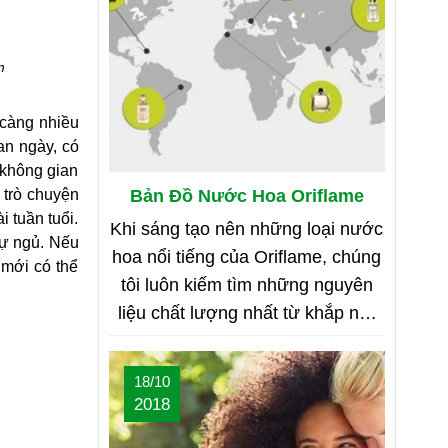
m
càng nhiều 
n ngày, có 
không gian 
Bản Đồ Nước Hoa Oriflame
trò chuyện 
 tuần tuổi. 
Khi sáng tạo nên những loại nước
ự ngủ. Nếu 
hoa nổi tiếng của Oriflame, chúng
mới có thể 
tôi luôn kiếm tìm những nguyên
liệu chất lượng nhất từ khắp nơi
trên thế giới. Bạn tò mò muốn biết
đó là những nơi nào? Vậy hãy
18/10
cùng tìm hiểu Bản Đồ Nước Hoa
2018
của Oriflame nhé!