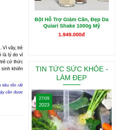
Bột Hỗ Trợ Giảm Cân, Đẹp Da
Quiari Shake 1000g Mỹ
1.949.000đ
Vì vậy, trẻ 
là lý do vì 
rẻ cứ thức 
TIN TỨC SỨC KHỎE -
sinh khiến 
LÀM ĐẸP
 tiêu tốn rất
 vậy cần được
27/09
2023