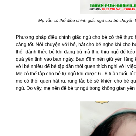
Mẹ vẫn có thể điều chỉnh giấc ngủ của bé chuyển
Phương pháp điều chỉnh giấc ngủ cho bé có thể thực h
càng tốt. Nói chuyện với bé, hát cho bé nghe khi cho 
thể  đánh thức bé khi đang bú mà thiu thiu ngủ để kéo 
quá yên tĩnh vào ban ngày. Ban đêm nên giữ yên lặng kh
với bé nhiều để bé tập dần thói quen thích nghi với việ
Mẹ có thể tập cho bé tự ngủ khi được 6 - 8 tuần tuổi, l
mẹ có thói quen hát ru, rung lắc bé sẽ khiến cho bé qu
ngủ. Do vậy, mẹ nên để bé tự ngủ trong không gian yên 