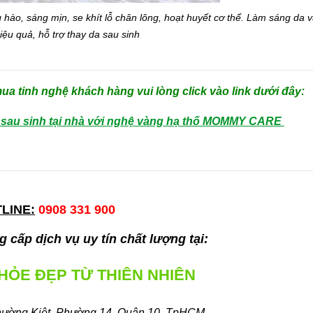
, sáng mịn, se khít lỗ chân lông, hoạt huyết cơ thể. Làm sáng da và t
iệu quả, hỗ trợ thay da sau sinh
 mua tinh nghệ khách hàng vui lòng click vào link dưới đây:
sau sinh tại nhà với nghệ vàng hạ thố MOMMY CARE 
LINE:
0908 331 900
 cấp dịch vụ uy tín chất lượng tại:
KHỎE ĐẸP TỪ THIÊN NHIÊN
hường Kiệt, Phường 14, Quận 10, TpHCM