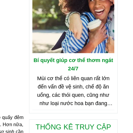
Bí quyết giúp cơ thể thơm ngát
24/7
Mùi cơ thể có liên quan rất lớn
đến vấn đề vệ sinh, chế độ ăn
uống, các thói quen, cũng như
như loại nước hoa bạn đang
dùng. Bên dưới là 8 mẹo nhỏ giúp
é quấy đêm 
bạn duy trì cơ thể thơm ngát từ
. Hơn nữa, 
THỐNG KÊ TRUY CẬP
sáng đến tối, từ đầu đến chân.
sơ sinh
 cần 