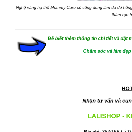
Nghệ vàng hạ thố Mommy Care có công dụng làm da dẻ hồng hào
thâm rạn h
Để biết thêm thông tin chi tiết và đặt
Chăm sóc và làm đẹp 
HOT
Nhận tư vấn và cung
LALISHOP - 
Địa chỉ
:
354/15B Lý T