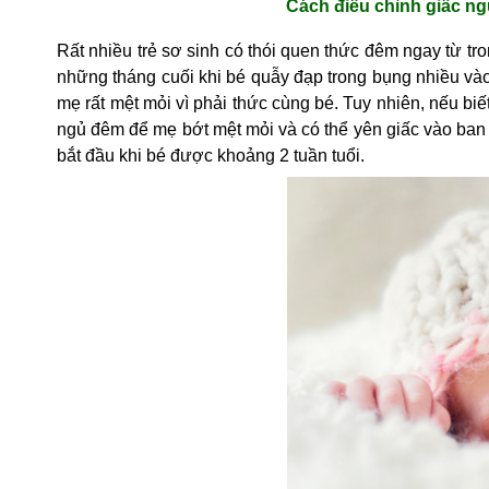
Cách điều chỉnh giấc ng
Rất nhiều trẻ sơ sinh có thói quen thức đêm ngay từ tr
những tháng cuối khi bé quẫy đạp trong bụng nhiều vào 
mẹ rất mệt mỏi vì phải thức cùng bé. Tuy nhiên, nếu bi
ngủ đêm để mẹ bớt mệt mỏi và có thể yên giấc vào ban 
bắt đầu khi bé được khoảng 2 tuần tuổi.