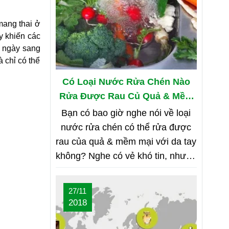
ang thai ở 
 khiến các 
 ngày sang 
chỉ có thể 
Có Loại Nước Rửa Chén Nào
Rửa Được Rau Củ Quả & Mềm
Mại Với Da Tay?
Bạn có bao giờ nghe nói về loại
nước rửa chén có thể rửa được
rau của quả & mềm mại với da tay
không? Nghe có vẻ khó tin, nhưng
bạn hãy cùng shop tìm hiểu nhé
27/11
2018