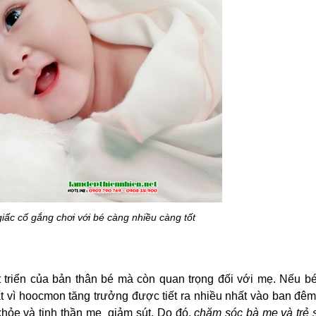
giấc cố gắng chơi với bé càng nhiều càng tốt
t triển của bản thân bé mà còn quan trọng đối với mẹ. Nếu b
ất vì hoocmon tăng trưởng được tiết ra nhiều nhất vào ban đêm
ỏe và tinh thần mẹ  giảm sút. Do đó, 
chăm sóc bà mẹ và trẻ 