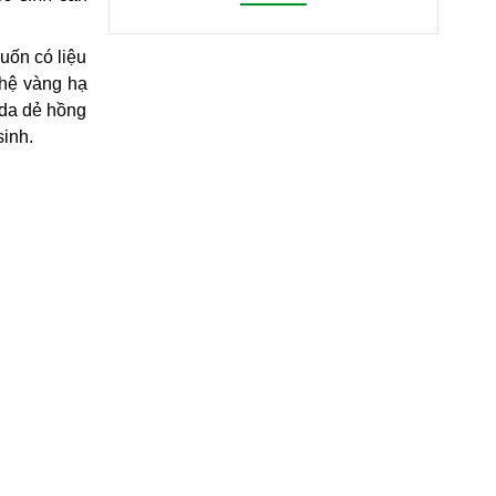
ốn có liệu 
hệ vàng hạ 
da dẻ hồng 
inh.  