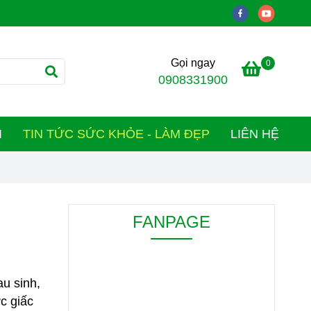
Gọi ngay
0
0908331900
I
TIN TỨC SỨC KHỎE - LÀM ĐẸP
LIÊN HỆ
FANPAGE
au sinh,
ức giấc